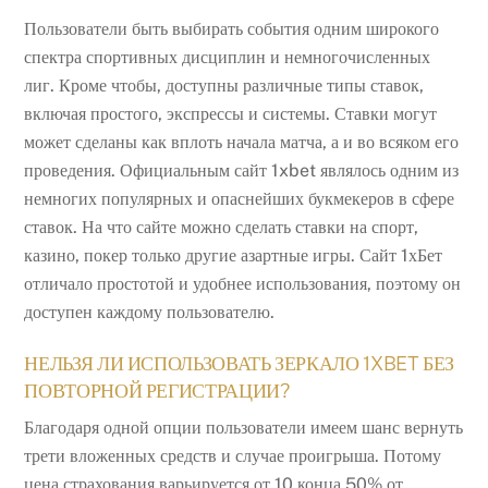
Пользователи быть выбирать события одним широкого
спектра спортивных дисциплин и немногочисленных
лиг. Кроме чтобы, доступны различные типы ставок,
включая простого, экспрессы и системы. Ставки могут
может сделаны как вплоть начала матча, а и во всяком его
проведения. Официальным сайт 1xbet являлось одним из
немногих популярных и опаснейших букмекеров в сфере
ставок. На что сайте можно сделать ставки на спорт,
казино, покер только другие азартные игры. Сайт 1хБет
отличало простотой и удобнее использования, поэтому он
доступен каждому пользователю.
НЕЛЬЗЯ ЛИ ИСПОЛЬЗОВАТЬ ЗЕРКАЛО 1XBET БЕЗ
ПОВТОРНОЙ РЕГИСТРАЦИИ?
Благодаря одной опции пользователи имеем шанс вернуть
трети вложенных средств и случае проигрыша. Потому
цена страхования варьируется от 10 конца 50% от