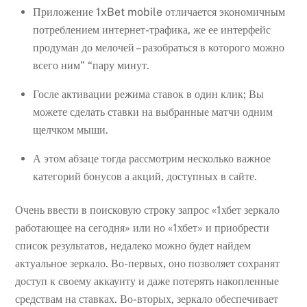
Приложение 1xBet mobile отличается экономичным
потреблением интернет-трафика, же ее интерфейс
продуман до мелочей – разобраться в которого можно
всего ним” “пару минут.
Госле активации режима ставок в один клик; Вы
можете сделать ставки на выбранные матчи одним
щелчком мыши.
А этом абзаце тогда рассмотрим несколько важное
категорий бонусов а акций, доступных в сайте.
Очень ввести в поисковую строку запрос «1хбет зеркало
работающее на сегодня» или но «1хбет» и приобрести
список результатов, недалеко можно будет найдем
актуальное зеркало. Во-первых, оно позволяет сохранят
доступ к своему аккаунту и даже потерять накопленные
средствам на ставках. Во-вторых, зеркало обеспечивает