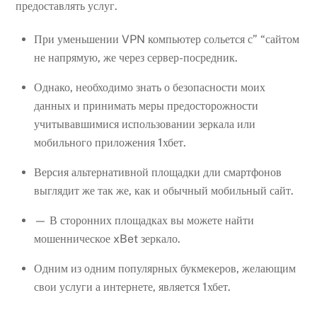
предоставлять услуг.
При уменьшении VPN компьютер сольется с” “сайтом
не напрямую, же через сервер-посредник.
Однако, необходимо знать о безопасности моих
данных и принимать меры предосторожности
учитывавшимися использовании зеркала или
мобильного приложения 1хбет.
Версия альтернативной площадки дли смартфонов
выглядит же так же, как и обычный мобильный сайт.
— В сторонних площадках вы можете найти
мошенническое xBet зеркало.
Одним из одним популярных букмекеров, желающим
свои услуги а интернете, является 1хбет.