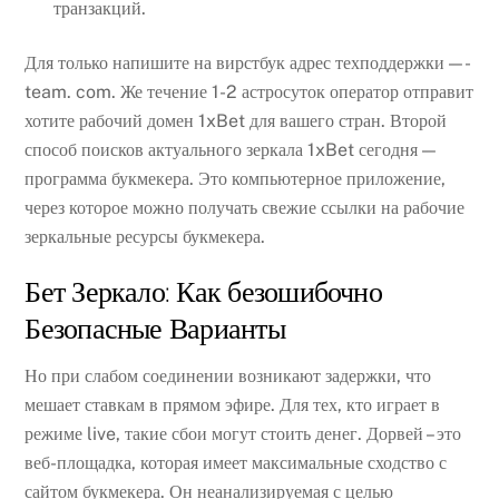
транзакций.
Для только напишите на вирстбук адрес техподдержки — -
team. com. Же течение 1-2 астросуток оператор отправит
хотите рабочий домен 1xBet для вашего стран. Второй
способ поисков актуального зеркала 1xBet сегодня —
программа букмекера. Это компьютерное приложение,
через которое можно получать свежие ссылки на рабочие
зеркальные ресурсы букмекера.
Бет Зеркало: Как безошибочно
Безопасные Варианты
Но при слабом соединении возникают задержки, что
мешает ставкам в прямом эфире. Для тех, кто играет в
режиме live, такие сбои могут стоить денег. Дорвей – это
веб-площадка, которая имеет максимальные сходство с
сайтом букмекера. Он неанализируемая с целью