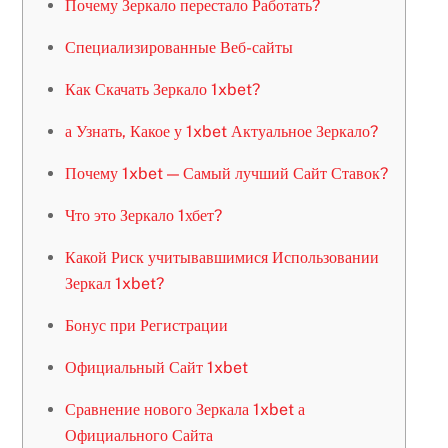
Почему Зеркало перестало Работать?
Специализированные Веб-сайты
Как Скачать Зеркало 1xbet?
а Узнать, Какое у 1xbet Актуальное Зеркало?
Почему 1xbet — Самый лучший Сайт Ставок?
Что это Зеркало 1хбет?
Какой Риск учитывавшимися Использовании
Зеркал 1xbet?
Бонус при Регистрации
Официальный Сайт 1xbet
Сравнение нового Зеркала 1xbet а
Официального Сайта