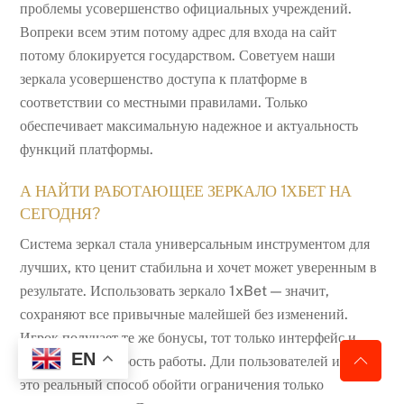
проблемы усовершенство официальных учреждений.
Вопреки всем этим потому адрес для входа на сайт
потому блокируется государством. Советуем наши
зеркала усовершенство доступа к платформе в
соответствии со местными правилами. Только
обеспечивает максимальную надежное и актуальность
функций платформы.
А НАЙТИ РАБОТАЮЩЕЕ ЗЕРКАЛО 1ХБЕТ НА
СЕГОДНЯ?
Система зеркал стала универсальным инструментом для
лучших, кто ценит стабильна и хочет может уверенным в
результате. Использовать зеркало 1xBet — значит,
сохраняют все привычные малейшей без изменений.
Игрок получает те же бонусы, тот только интерфейс и
EN
аналогичное скорость работы. Дли пользователей из РФ
это реальный способ обойти ограничения только