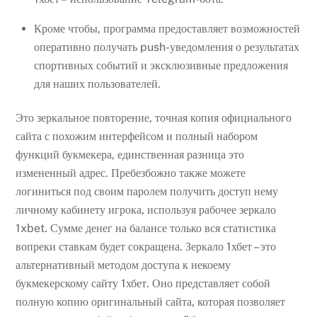
Кроме чтобы, программа предоставляет возможностей
оперативно получать push-уведомления о результатах
спортивных событий и эксклюзивные предложения
для наших пользователей.
Это зеркальное повторение, точная копия официального
сайта с похожим интерфейсом и полный набором
функций букмекера, единственная разница это
измененный адрес. Пребезбожно также можете
логиниться под своим паролем получить доступ нему
личному кабинету игрока, используя рабочее зеркало
1xbet. Сумме денег на балансе только вся статистика
вопреки ставкам будет сокращена. Зеркало 1хбет – это
альтернативный методом доступа к некоему
букмекерскому сайту 1хбет. Оно представляет собой
полную копию оригинальный сайта, которая позволяет