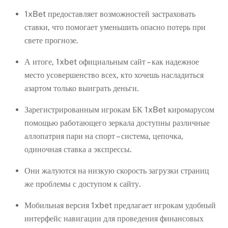
1xBet предоставляет возможностей застраховать
ставки, что помогает уменьшить опасно потерь при
свете прогнозе.
А итоге, 1xbet официальным сайт – как надежное
место усовершенство всех, кто хочешь насладиться
азартом только выиграть деньги.
Зарегистрированным игрокам БК 1xBet киромарусом
помощью работающего зеркала доступны различные
аллопатрия пари на спорт – система, цепочка,
одиночная ставка а экспрессы.
Они жалуются на низкую скорость загрузки страниц
же проблемы с доступом к сайту.
Мобильная версия 1xbet предлагает игрокам удобный
интерфейс навигации для проведения финансовых