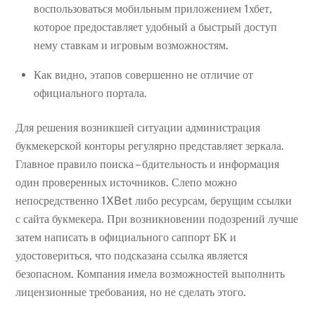
воспользоваться мобильным приложением 1хбет,
которое предоставляет удобный а быстрый доступ
нему ставкам и игровым возможностям.
Как видно, этапов совершенно не отличие от
официального портала.
Для решения возникшей ситуации администрация
букмекерской конторы регулярно представляет зеркала.
Главное правило поиска – бдительность и информация
один проверенных источников. Слепо можно
непосредственно 1XBet либо ресурсам, берущим ссылки
с сайта букмекера. При возникновении подозрений лучше
затем написать в официального саппорт БК и
удостовериться, что подсказана ссылка является
безопасном. Компания имела возможностей выполнить
лицензионные требования, но не сделать этого.