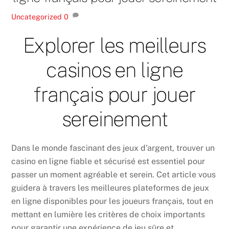
Uncategorized
0
Explorer les meilleurs
casinos en ligne
français pour jouer
sereinement
Dans le monde fascinant des jeux d’argent, trouver un
casino en ligne fiable et sécurisé est essentiel pour
passer un moment agréable et serein. Cet article vous
guidera à travers les meilleures plateformes de jeux
en ligne disponibles pour les joueurs français, tout en
mettant en lumière les critères de choix importants
pour garantir une expérience de jeu sûre et