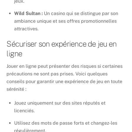
jeux.
Wild Sultan :
Un casino qui se distingue par son
ambiance unique et ses offres promotionnelles
attractives.
Sécuriser son expérience de jeu en
ligne
Jouer en ligne peut présenter des risques si certaines
précautions ne sont pas prises. Voici quelques
conseils pour garantir une expérience de jeu en toute
sérénité :
Jouez uniquement sur des sites réputés et
licenciés.
Utilisez des mots de passe forts et changez-les
régulièrement.