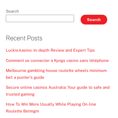
Search
Search
Recent Posts
Luckia kasino: In-depth Review and Expert Tips
Comment se connecter à Kyngs casino sans téléphone
Melbourne gambling house roulette wheels minimum
bet: a punter’s guide
Secure online casinos Australia: Your guide to safe and
trusted gaming
How To Win More Usually While Playing On-line
Roulette Betmgm