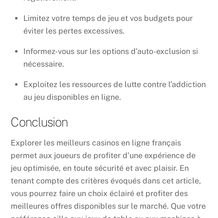
Limitez votre temps de jeu et vos budgets pour
éviter les pertes excessives.
Informez-vous sur les options d’auto-exclusion si
nécessaire.
Exploitez les ressources de lutte contre l’addiction
au jeu disponibles en ligne.
Conclusion
Explorer les meilleurs casinos en ligne français
permet aux joueurs de profiter d’une expérience de
jeu optimisée, en toute sécurité et avec plaisir. En
tenant compte des critères évoqués dans cet article,
vous pourrez faire un choix éclairé et profiter des
meilleures offres disponibles sur le marché. Que votre