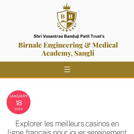
Skip
to
content
Shri Vasantrao Banduji Patil Trust’s
Birnale Engineering & Medical
Academy, Sangli
Menu
JANUARY
18
2026
Explorer les meilleurs casinos en
ligne français pour jouer sereinement