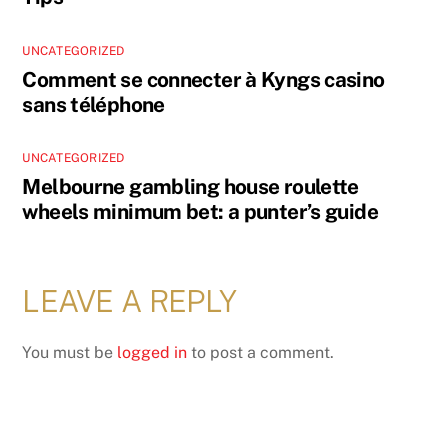
UNCATEGORIZED
Comment se connecter à Kyngs casino
sans téléphone
UNCATEGORIZED
Melbourne gambling house roulette
wheels minimum bet: a punter’s guide
LEAVE A REPLY
You must be
logged in
to post a comment.