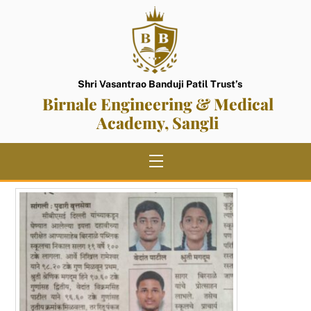
Skip
to
content
Shri Vasantrao Banduji Patil Trust’s
Birnale Engineering & Medical
Academy, Sangli
Menu