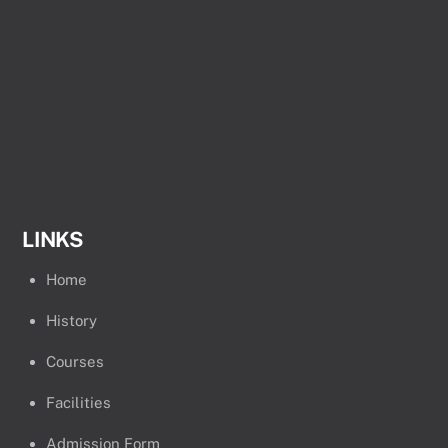
LINKS
Home
History
Courses
Facilities
Admission Form