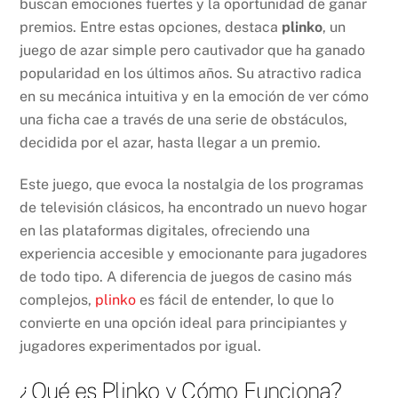
buscan emociones fuertes y la oportunidad de ganar
premios. Entre estas opciones, destaca
plinko
, un
juego de azar simple pero cautivador que ha ganado
popularidad en los últimos años. Su atractivo radica
en su mecánica intuitiva y en la emoción de ver cómo
una ficha cae a través de una serie de obstáculos,
decidida por el azar, hasta llegar a un premio.
Este juego, que evoca la nostalgia de los programas
de televisión clásicos, ha encontrado un nuevo hogar
en las plataformas digitales, ofreciendo una
experiencia accesible y emocionante para jugadores
de todo tipo. A diferencia de juegos de casino más
complejos,
plinko
es fácil de entender, lo que lo
convierte en una opción ideal para principiantes y
jugadores experimentados por igual.
¿Qué es Plinko y Cómo Funciona?