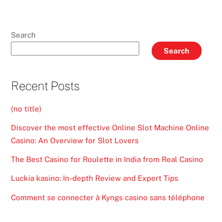
Search
Search
Recent Posts
(no title)
Discover the most effective Online Slot Machine Online
Casino: An Overview for Slot Lovers
The Best Casino for Roulette in India from Real Casino
Luckia kasino: In-depth Review and Expert Tips
Comment se connecter à Kyngs casino sans téléphone