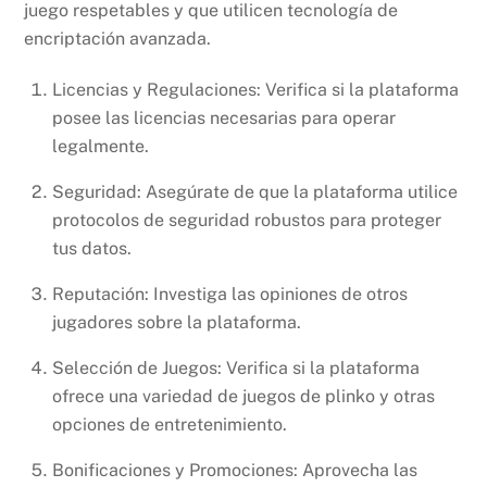
juego respetables y que utilicen tecnología de
encriptación avanzada.
Licencias y Regulaciones: Verifica si la plataforma
posee las licencias necesarias para operar
legalmente.
Seguridad: Asegúrate de que la plataforma utilice
protocolos de seguridad robustos para proteger
tus datos.
Reputación: Investiga las opiniones de otros
jugadores sobre la plataforma.
Selección de Juegos: Verifica si la plataforma
ofrece una variedad de juegos de plinko y otras
opciones de entretenimiento.
Bonificaciones y Promociones: Aprovecha las