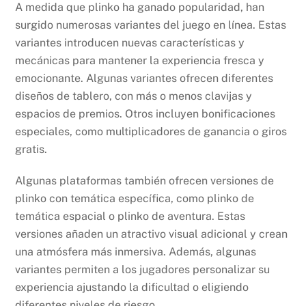
A medida que plinko ha ganado popularidad, han
surgido numerosas variantes del juego en línea. Estas
variantes introducen nuevas características y
mecánicas para mantener la experiencia fresca y
emocionante. Algunas variantes ofrecen diferentes
diseños de tablero, con más o menos clavijas y
espacios de premios. Otros incluyen bonificaciones
especiales, como multiplicadores de ganancia o giros
gratis.
Algunas plataformas también ofrecen versiones de
plinko con temática específica, como plinko de
temática espacial o plinko de aventura. Estas
versiones añaden un atractivo visual adicional y crean
una atmósfera más inmersiva. Además, algunas
variantes permiten a los jugadores personalizar su
experiencia ajustando la dificultad o eligiendo
diferentes niveles de riesgo.