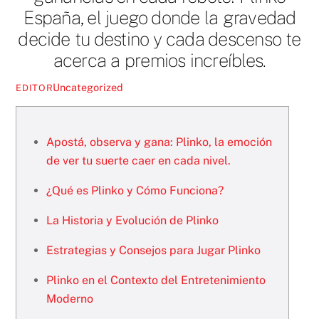
España, el juego donde la gravedad
decide tu destino y cada descenso te
acerca a premios increíbles.
Uncategorized
EDITOR
Apostá, observa y gana: Plinko, la emoción
de ver tu suerte caer en cada nivel.
¿Qué es Plinko y Cómo Funciona?
La Historia y Evolución de Plinko
Estrategias y Consejos para Jugar Plinko
Plinko en el Contexto del Entretenimiento
Moderno