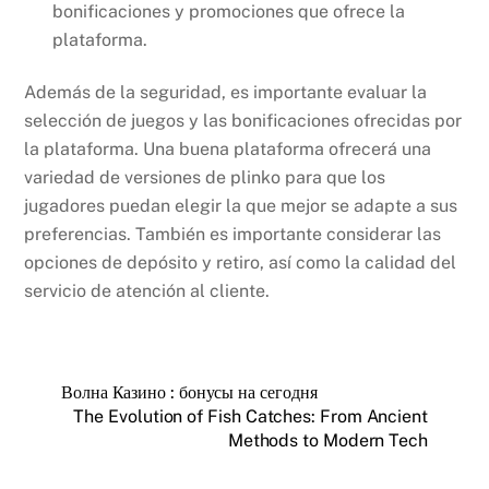
bonificaciones y promociones que ofrece la
plataforma.
Además de la seguridad, es importante evaluar la
selección de juegos y las bonificaciones ofrecidas por
la plataforma. Una buena plataforma ofrecerá una
variedad de versiones de plinko para que los
jugadores puedan elegir la que mejor se adapte a sus
preferencias. También es importante considerar las
opciones de depósito y retiro, así como la calidad del
servicio de atención al cliente.
Волна Казино : бонусы на сегодня
The Evolution of Fish Catches: From Ancient
Methods to Modern Tech