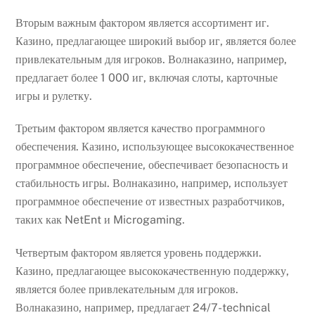
Вторым важным фактором является ассортимент иг.
Казино, предлагающее широкий выбор иг, является более
привлекательным для игроков. Волнаказино, например,
предлагает более 1 000 иг, включая слоты, карточные
игры и рулетку.
Третьим фактором является качество программного
обеспечения. Казино, использующее высококачественное
программное обеспечение, обеспечивает безопасность и
стабильность игры. Волнаказино, например, использует
программное обеспечение от известных разработчиков,
таких как NetEnt и Microgaming.
Четвертым фактором является уровень поддержки.
Казино, предлагающее высококачественную поддержку,
является более привлекательным для игроков.
Волнаказино, например, предлагает 24/7-technical