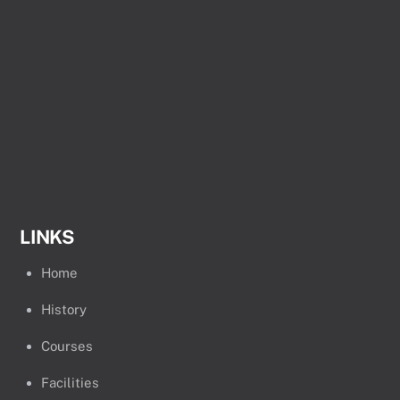
LINKS
Home
History
Courses
Facilities