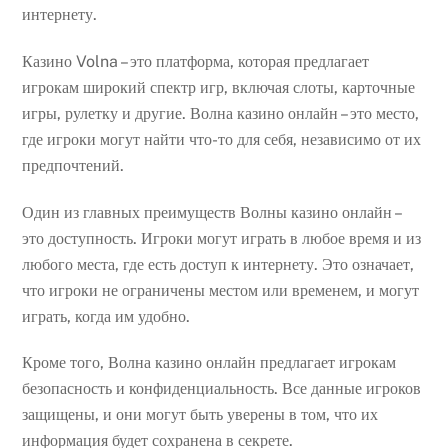
интернету.
Казино Volna – это платформа, которая предлагает
игрокам широкий спектр игр, включая слоты, карточные
игры, рулетку и другие. Волна казино онлайн – это место,
где игроки могут найти что-то для себя, независимо от их
предпочтений.
Один из главных преимуществ Волны казино онлайн –
это доступность. Игроки могут играть в любое время и из
любого места, где есть доступ к интернету. Это означает,
что игроки не ограничены местом или временем, и могут
играть, когда им удобно.
Кроме того, Волна казино онлайн предлагает игрокам
безопасность и конфиденциальность. Все данные игроков
защищены, и они могут быть уверены в том, что их
информация будет сохранена в секрете.