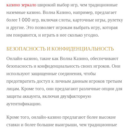
казино зеркало
широкий выбор игр, чем традиционные
наземные казино. Волна Казино, например, предлагает
более 1 000 игр, включая слоты, карточные игры, рулетку
и другие. Это позволяет игрокам выбрать игру, которая
им понравится, и играть в нее сколько угодно.
БЕЗОПАСНОСТЬ И КОНФИДЕНЦИАЛЬНОСТЬ
Онлайн-казино, такие как Волна Казино, обеспечивают
безопасность и конфиденциальность своих игроков. Они
используют защищенные соединения, чтобы
предотвратить доступ к личным данным игроков третьим
лицам. Кроме того, они предлагают различные опции для
защиты аккаунта, включая двухфакторную
аутентификацию.
Кроме того, онлайн-казино предлагают более высокие
ставки и более большие выигрыши, чем традиционные