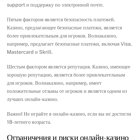
support и поддержку по электронной почте.
Пятым фактором является безопасность платежей.
Казино, предлагающее безопасные платежи, является
более привлекательным для игроков. Волнаказино,
например, предлагает безопасные платежи, включая Visa,
Mastercard и Skrill.
Шестым фактором является репутация. Казино, имеющее
хорошую репутацию, является более привлекательным
для игроков. Волнаказино, например, имеет
положительные отзывы от игроков и является одним из
лучших онлайн-казино.
Важно! Не играйте в онлайн-казино, если вы не достигли
18-летнего возраста.
Ограничения и риски онлайн-казино