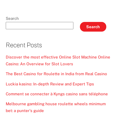
Search
Search
Recent Posts
Discover the most effective Online Slot Machine Online
Casino: An Overview for Slot Lovers
The Best Casino for Roulette in India from Real Casino
Luckia kasino: In-depth Review and Expert Tips
Comment se connecter à Kyngs casino sans téléphone
Melbourne gambling house roulette wheels minimum
bet: a punter’s guide