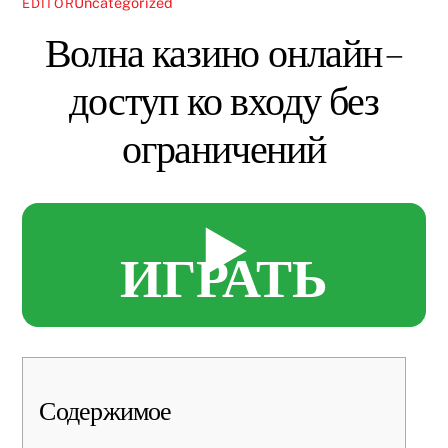
Uncategorized
EDITOR
Волна казино онлайн –
доступ ко входу без
ограничений
▶️
ИГРАТЬ
Содержимое