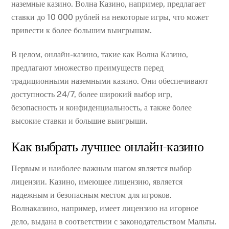
наземные казино. Волна Казино, например, предлагает
ставки до 10 000 рублей на некоторые игры, что может
привести к более большим выигрышам.
В целом, онлайн-казино, такие как Волна Казино,
предлагают множество преимуществ перед
традиционными наземными казино. Они обеспечивают
доступность 24/7, более широкий выбор игр,
безопасность и конфиденциальность, а также более
высокие ставки и большие выигрыши.
Как выбрать лучшее онлайн-казино
Первым и наиболее важным шагом является выбор
лицензии. Казино, имеющее лицензию, является
надежным и безопасным местом для игроков.
Волнаказино, например, имеет лицензию на игорное
дело, выдана в соответствии с законодательством Мальты.