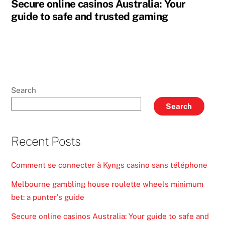
Secure online casinos Australia: Your
guide to safe and trusted gaming
Search
Search
Recent Posts
Comment se connecter à Kyngs casino sans téléphone
Melbourne gambling house roulette wheels minimum
bet: a punter’s guide
Secure online casinos Australia: Your guide to safe and