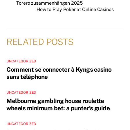
Torero zusammenhängen 2025
How to Play Poker at Online Casinos
RELATED POSTS
UNCATEGORIZED
Comment se connecter à Kyngs casino
sans téléphone
UNCATEGORIZED
Melbourne gambling house roulette
wheels minimum bet: a punter’s guide
UNCATEGORIZED