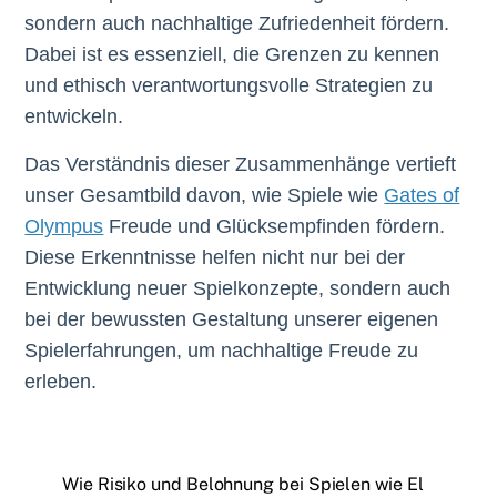
sondern auch nachhaltige Zufriedenheit fördern.
Dabei ist es essenziell, die Grenzen zu kennen
und ethisch verantwortungsvolle Strategien zu
entwickeln.
Das Verständnis dieser Zusammenhänge vertieft
unser Gesamtbild davon, wie Spiele wie
Gates of
Olympus
Freude und Glücksempfinden fördern.
Diese Erkenntnisse helfen nicht nur bei der
Entwicklung neuer Spielkonzepte, sondern auch
bei der bewussten Gestaltung unserer eigenen
Spielerfahrungen, um nachhaltige Freude zu
erleben.
Wie Risiko und Belohnung bei Spielen wie El