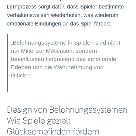
Lernprozess sorgt dafür, dass Spieler bestimmte
Verhaltensweisen wiederholen, was wiederum
emotionale Bindungen an das Spiel fördert.
„Belohnungssysteme in Spielen sind nicht
nur Mittel zur Motivation, sondern
beeinflussen tiefgreifend das emotionale
Erleben und die Wahrnehmung von
Glück.“
Design von Belohnungssystemen:
Wie Spiele gezielt
Glücksempfinden fördern