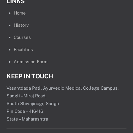
LINKS
Home
History
Courses
Facilities
Admission Form
KEEP IN TOUCH
Vasantdada Patil Ayurvedic Medical College Campus,
Sangli – Miraj Road,
South Shivajinagr, Sangli
Pin Code – 416416
State – Maharashtra