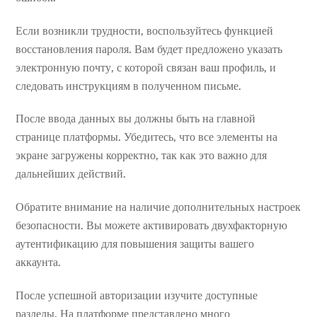
Если возникли трудности, воспользуйтесь функцией
восстановления пароля. Вам будет предложено указать
электронную почту, с которой связан ваш профиль, и
следовать инструкциям в полученном письме.
После ввода данных вы должны быть на главной
странице платформы. Убедитесь, что все элементы на
экране загружены корректно, так как это важно для
дальнейших действий.
Обратите внимание на наличие дополнительных настроек
безопасности. Вы можете активировать двухфакторную
аутентификацию для повышения защиты вашего
аккаунта.
После успешной авторизации изучите доступные
разделы. На платформе представлено много