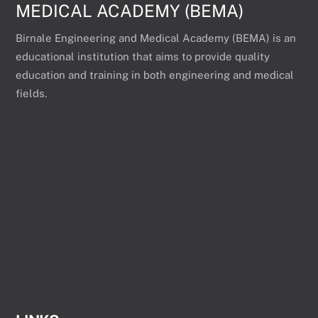
MEDICAL ACADEMY (BEMA)
Birnale Engineering and Medical Academy (BEMA) is an
educational institution that aims to provide quality
education and training in both engineering and medical
fields.