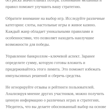
без риска значительных потерь. Понимание механики и
правил поможет улучшить вашу стратегию.
Обратите внимание на выбор игр. Исследуйте различные
категории: слоты, настольные игры и живое казино.
Каждый жанр обладает уникальными правилами и
особенностями, что позволяет находить наилучшие
возможности для победы.
Управление банкроллом – ключевой аспект. Заранее
определите сумму, которую готовы вложить и
придерживайтесь этого лимита. Это поможет избежать
импульсивных решений и сберечь средства.
Не игнорируйте отзывы и рейтинги пользователей.
Анализируя мнение других участников, можно получить
ценную информацию о различных играх и стратегиях.
Убедитесь, что вы делаете обоснованный выбор на основе