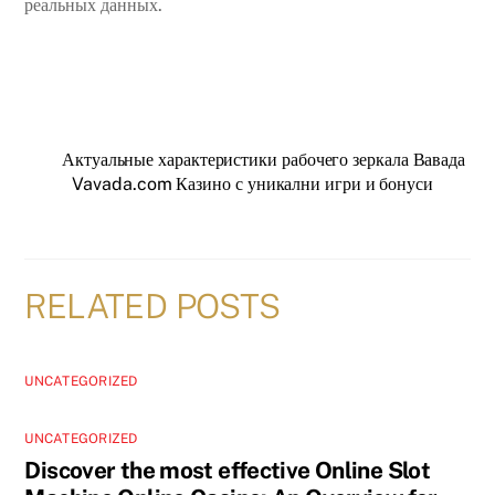
реальных данных.
Актуальные характеристики рабочего зеркала Вавада
Vavada.com Казино с уникални игри и бонуси
RELATED POSTS
UNCATEGORIZED
UNCATEGORIZED
Discover the most effective Online Slot