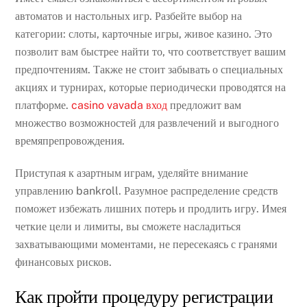
автоматов и настольных игр. Разбейте выбор на
категории: слоты, карточные игры, живое казино. Это
позволит вам быстрее найти то, что соответствует вашим
предпочтениям. Также не стоит забывать о специальных
акциях и турнирах, которые периодически проводятся на
платформе.
casino vavada вход
предложит вам
множество возможностей для развлечений и выгодного
времяпрепровождения.
Приступая к азартным играм, уделяйте внимание
управлению bankroll. Разумное распределение средств
поможет избежать лишних потерь и продлить игру. Имея
четкие цели и лимиты, вы сможете насладиться
захватывающими моментами, не пересекаясь с гранями
финансовых рисков.
Как пройти процедуру регистрации