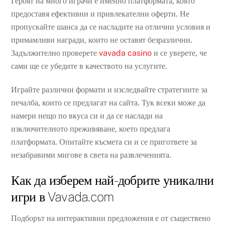
Героят на много играчи е именно платформата, която
предоставя ефективни и привлекателни оферти. Не
пропускайте шанса да се насладите на отлични условия и
примамливи награди, които не оставят безразлични.
Задължително проверете
vavada casino
и се уверете, че
сами ще се убедите в качеството на услугите.
Играйте различни формати и изследвайте стратегиите за
печалба, които се предлагат на сайта. Тук всеки може да
намери нещо по вкуса си и да се наслади на
изключителното преживяване, което предлага
платформата. Опитайте късмета си и се пригответе за
незабравими мигове в света на развлеченията.
Как да изберем най-добрите уникални
игри в Vavada.com
Подборът на интерактивни предложения е от съществено