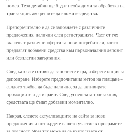
номер. Тези детайли ще бъдат необходими за обработка на
транзакции, ако решите да вложите средства.
Препоръчително е да се запознаете с различните
предложения, налични след регистрацията. Част от тях
включват различни оферти за нови потребители, които
предлагат добавени средства към първоначалния депозит
или безплатни завъртания.
След като сте готови да започнете игра, изберете опция за
депозиране. Изберете предпочитания метод на плащане –
салдото трябва да бъде налично, за да активирате
промоциите и да играете. След успешната транзакция,
средствата ще бъдат добавени моментално.
Накрая, следете актуализациите на сайта за нови
предложения и потвърдете вашето участие в програмите
за лоялност. Чрез тях може да се възползвате от