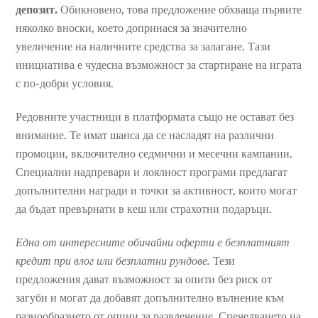
депозит.
Обикновено, това предложение обхваща първите
няколко вноски, което допринася за значително
увеличение на наличните средства за залагане. Тази
инициатива е чудесна възможност за стартиране на играта
с по-добри условия.
Редовните участници в платформата също не остават без
внимание. Те имат шанса да се насладят на различни
промоции, включително седмични и месечни кампании.
Специални надпревари и лоялност програми предлагат
допълнителни награди и точки за активност, които могат
да бъдат превърнати в кеш или страхотни подаръци.
Една от интересните обичайни оферти е безплатният
кредит при влог или безплатни рундове.
Тези
предложения дават възможност за опити без риск от
загуби и могат да добавят допълнително вълнение към
разнообразието от опции за развлечение. Спечелването на