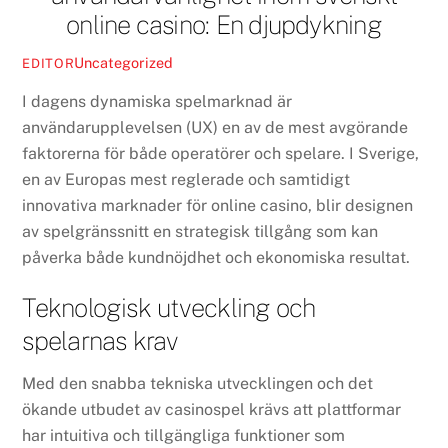
online casino: En djupdykning
Uncategorized
EDITOR
I dagens dynamiska spelmarknad är
användarupplevelsen (UX) en av de mest avgörande
faktorerna för både operatörer och spelare. I Sverige,
en av Europas mest reglerade och samtidigt
innovativa marknader för online casino, blir designen
av spelgränssnitt en strategisk tillgång som kan
påverka både kundnöjdhet och ekonomiska resultat.
Teknologisk utveckling och
spelarnas krav
Med den snabba tekniska utvecklingen och det
ökande utbudet av casinospel krävs att plattformar
har intuitiva och tillgängliga funktioner som