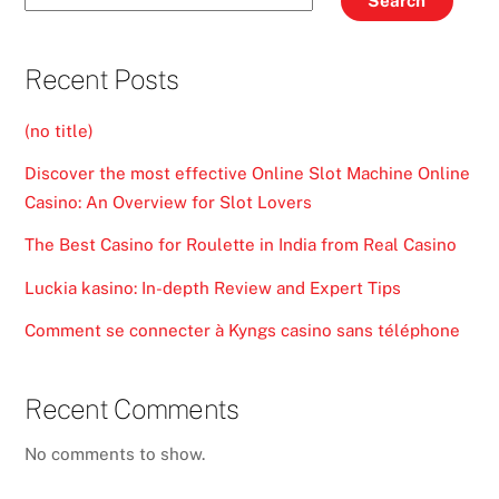
Search
Recent Posts
(no title)
Discover the most effective Online Slot Machine Online
Casino: An Overview for Slot Lovers
The Best Casino for Roulette in India from Real Casino
Luckia kasino: In-depth Review and Expert Tips
Comment se connecter à Kyngs casino sans téléphone
Recent Comments
No comments to show.