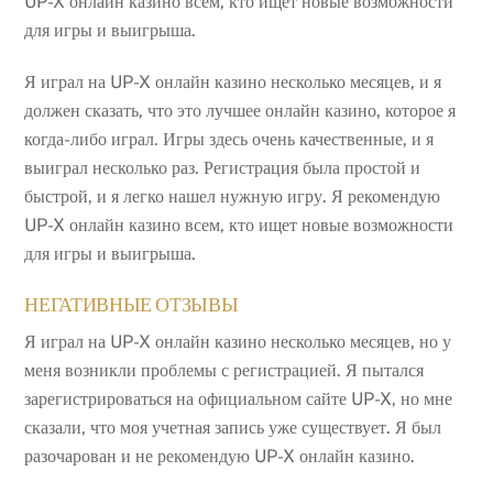
UP-X онлайн казино всем, кто ищет новые возможности
для игры и выигрыша.
Я играл на UP-X онлайн казино несколько месяцев, и я
должен сказать, что это лучшее онлайн казино, которое я
когда-либо играл. Игры здесь очень качественные, и я
выиграл несколько раз. Регистрация была простой и
быстрой, и я легко нашел нужную игру. Я рекомендую
UP-X онлайн казино всем, кто ищет новые возможности
для игры и выигрыша.
НЕГАТИВНЫЕ ОТЗЫВЫ
Я играл на UP-X онлайн казино несколько месяцев, но у
меня возникли проблемы с регистрацией. Я пытался
зарегистрироваться на официальном сайте UP-X, но мне
сказали, что моя учетная запись уже существует. Я был
разочарован и не рекомендую UP-X онлайн казино.