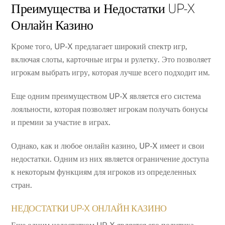
Преимущества и Недостатки UP-X
Онлайн Казино
Кроме того, UP-X предлагает широкий спектр игр,
включая слоты, карточные игры и рулетку. Это позволяет
игрокам выбрать игру, которая лучше всего подходит им.
Еще одним преимуществом UP-X является его система
лояльности, которая позволяет игрокам получать бонусы
и премии за участие в играх.
Однако, как и любое онлайн казино, UP-X имеет и свои
недостатки. Одним из них является ограничение доступа
к некоторым функциям для игроков из определенных
стран.
НЕДОСТАТКИ UP-X ОНЛАЙН КАЗИНО