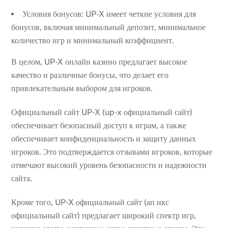
Условия бонусов: UP-X имеет четкие условия для
бонусов, включая минимальный депозит, минимальное
количество игр и минимальный коэффициент.
В целом, UP-X онлайн казино предлагает высокое
качество и различные бонусы, что делает его
привлекательным выбором для игроков.
Официальный сайт UP-X (up-x официальный сайт)
обеспечивает безопасный доступ к играм, а также
обеспечивает конфиденциальность и защиту данных
игроков. Это подтверждается отзывами игроков, которые
отмечают высокий уровень безопасности и надежности
сайта.
Кроме того, UP-X официальный сайт (ап икс
официальный сайт) предлагает широкий спектр игр,