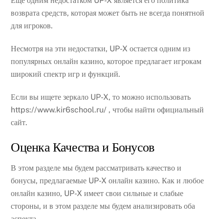
Еще одним недостатком UP-X является его политика
возврата средств, которая может быть не всегда понятной
для игроков.
Несмотря на эти недостатки, UP-X остается одним из
популярных онлайн казино, которое предлагает игрокам
широкий спектр игр и функций.
Если вы ищете зеркало UP-X, то можно использовать
https://www.kir6school.ru/ , чтобы найти официальный
сайт.
Оценка Качества и Бонусов
В этом разделе мы будем рассматривать качество и
бонусы, предлагаемые UP-X онлайн казино. Как и любое
онлайн казино, UP-X имеет свои сильные и слабые
стороны, и в этом разделе мы будем анализировать оба
аспекта.