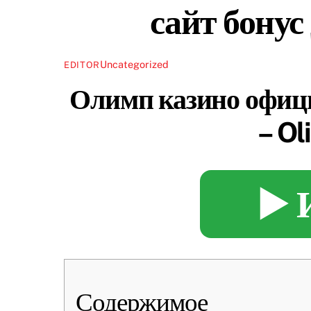
сайт бонус
Uncategorized
EDITOR
Олимп казино офици
– Ol
▶️
Содержимое