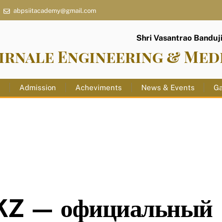
abpsiitacademy@gmail.com
Shri Vasantrao Banduji 
irnale Engineering & Med
s
Admission
Acheviments
News & Events
Ga
 KZ — официальный