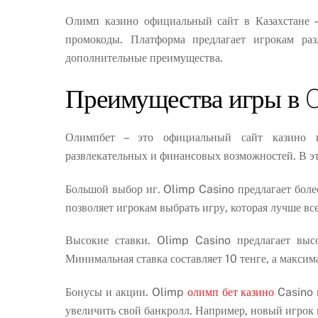
Олимп казино официальный сайт в Казахстане –
промокоды. Платформа предлагает игрокам ра
дополнительные преимущества.
Преимущества игры в O
Олимпбет – это официальный сайт казино в
развлекательных и финансовых возможностей. В э
Большой выбор иг. Olimp Casino предлагает более
позволяет игрокам выбрать игру, которая лучше вс
Высокие ставки. Olimp Casino предлагает высо
Минимальная ставка составляет 10 тенге, а максим
Бонусы и акции. Olimp
олимп бет казино
Casino 
увеличить свой банкролл. Например, новый игрок 