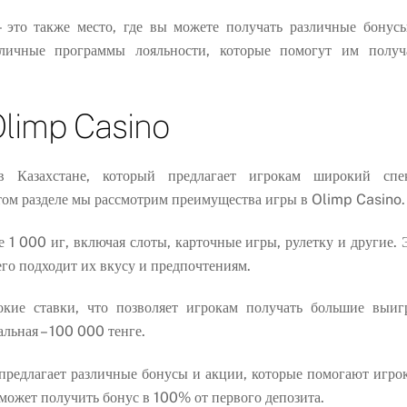
 это также место, где вы можете получать различные бонус
зличные программы лояльности, которые помогут им получ
limp Casino
 Казахстане, который предлагает игрокам широкий спе
том разделе мы рассмотрим преимущества игры в Olimp Casino.
 1 000 иг, включая слоты, карточные игры, рулетку и другие. 
его подходит их вкусу и предпочтениям.
кие ставки, что позволяет игрокам получать большие выиг
альная – 100 000 тенге.
предлагает различные бонусы и акции, которые помогают игро
может получить бонус в 100% от первого депозита.