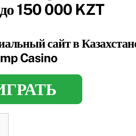
 до 150 000 KZT
альный сайт в Казахстан
imp Casino
 ИГРАТЬ