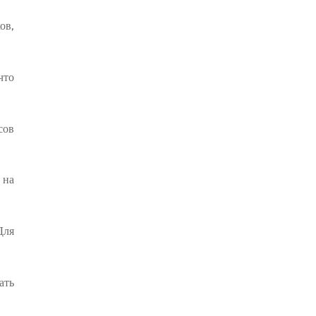
ов,
что
сов
 на
Для
ать