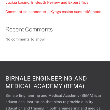
Luckia kasino: In-depth Review and Expert Tips
Comment se connecter à Kyngs casino sans téléphone
Recent Comments
No comments to show.
BIRNALE ENGINEERING AND
MEDICAL ACADEMY (BEMA)
Birnale Engineering and Medical Academy (BEMA) is an
educational institution that aims to provide quality
education and training in both engineering and medical