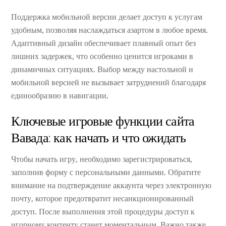
Поддержка мобильной версии делает доступ к услугам
удобным, позволяя наслаждаться азартом в любое время.
Адаптивный дизайн обеспечивает плавный опыт без
лишних задержек, что особенно ценится игроками в
динамичных ситуациях. Выбор между настольной и
мобильной версией не вызывает затруднений благодаря
единообразию в навигации.
Ключевые игровые функции сайта
Вавада: как начать и что ожидать
Чтобы начать игру, необходимо зарегистрироваться,
заполнив форму с персональными данными. Обратите
внимание на подтверждение аккаунта через электронную
почту, которое предотвратит несанкционированный
доступ. После выполнения этой процедуры доступ к
игорному контенту станет моментальным. Важно также