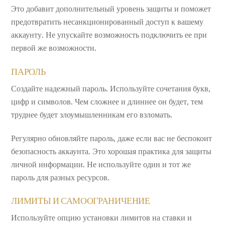
Это добавит дополнительный уровень защиты и поможет
предотвратить несанкционированный доступ к вашему
аккаунту. Не упускайте возможность подключить ее при
первой же возможности.
ПАРОЛЬ
Создайте надежный пароль. Используйте сочетания букв,
цифр и символов. Чем сложнее и длиннее он будет, тем
труднее будет злоумышленникам его взломать.
Регулярно обновляйте пароль, даже если вас не беспокоит
безопасность аккаунта. Это хорошая практика для защиты
личной информации. Не используйте один и тот же
пароль для разных ресурсов.
ЛИМИТЫ И САМООГРАНИЧЕНИЕ
Используйте опцию установки лимитов на ставки и