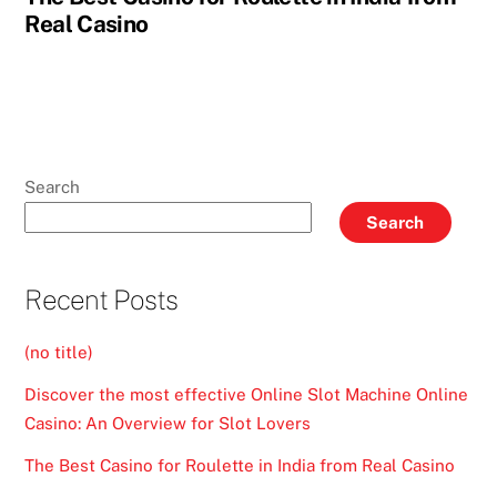
Real Casino
Search
Search
Recent Posts
(no title)
Discover the most effective Online Slot Machine Online
Casino: An Overview for Slot Lovers
The Best Casino for Roulette in India from Real Casino