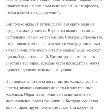
ознакомиться с правилами использования платформы,
чтобы избежать недоразумений.
Как только аккаунт активирован, выберите один из
предлагаемых разделов. Варианты включают слоты,
настольные игры и живое казино. Система устроена так,
что позволяет легко переключаться между различными
категориями, что обеспечивает максимальный комфорт
при выборе развлечений. Рассмотрите возможность
участия в турнирах, которые часто проводятся и могут
принести дополнительные выигрыши.
При пополнении счета доступны несколько способов
оплаты, включая банковские карты и электронные
кошельки. Обратите внимание на минимальные и
максимальные суммы транзакций. Быстрая обработка
заявок гарантирует получение средств за короткий