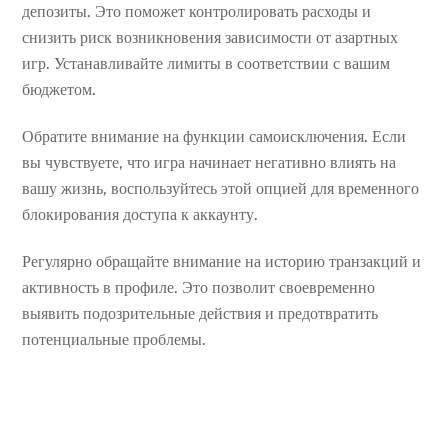
депозиты. Это поможет контролировать расходы и
снизить риск возникновения зависимости от азартных
игр. Устанавливайте лимиты в соответствии с вашим
бюджетом.
Обратите внимание на функции самоисключения. Если
вы чувствуете, что игра начинает негативно влиять на
вашу жизнь, воспользуйтесь этой опцией для временного
блокирования доступа к аккаунту.
Регулярно обращайте внимание на историю транзакций и
активность в профиле. Это позволит своевременно
выявить подозрительные действия и предотвратить
потенциальные проблемы.