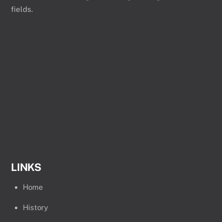
fields.
LINKS
Home
History