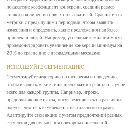
показатели: коэффициент конверсии, средний размер
ставки и количество новых пользователей. Сравните эти
метрики с предыдущими периодами, чтобы выявить
изменения и определить, какие предложения наиболее
привлекли людей. Например, успешные кампании могут
продемонстрировать увеличение конверсии минимум на
20% по сравнению с предыдущими месяцами.
ИСПОЛЬЗУЙТЕ СЕГМЕНТАЦИЮ
Сегментируйте аудиторию по интересам и поведению,
чтобы выявить, какие типы предложений работают лучше
всего для каждой группы. Например, игроки,
предпочитающие слоты, могут реагировать на различные
бонусы, чем те, кто увлекается настольными играми.
Адаптируйте свои акции с учетом предпочтений разных
сегментов для повышения повторных посещений.