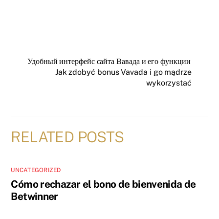
Удобный интерфейс сайта Вавада и его функции
Jak zdobyć bonus Vavada i go mądrze
wykorzystać
RELATED POSTS
UNCATEGORIZED
Cómo rechazar el bono de bienvenida de
Betwinner