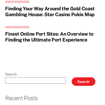
UNCATEGORIZED
Finding Your Way Around the Gold Coast
Gambling House: Star Casino Pokie Map
UNCATEGORIZED
Finest Online Port Sites: An Overview to
Finding the Ultimate Port Experience
Search
Search
Recent Posts