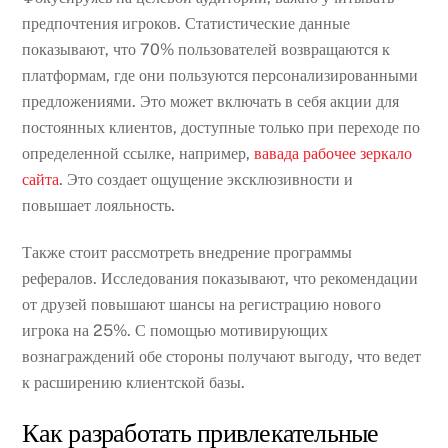
предпочтения игроков. Статистические данные
показывают, что 70% пользователей возвращаются к
платформам, где они пользуются персонализированными
предложениями. Это может включать в себя акции для
постоянных клиентов, доступные только при переходе по
определенной ссылке, например,
вавада рабочее зеркало
сайта
. Это создает ощущение эксклюзивности и
повышает лояльность.
Также стоит рассмотреть внедрение программы
рефералов. Исследования показывают, что рекомендации
от друзей повышают шансы на регистрацию нового
игрока на 25%. С помощью мотивирующих
вознаграждений обе стороны получают выгоду, что ведет
к расширению клиентской базы.
Как разработать привлекательные