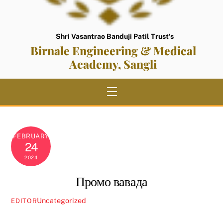
Shri Vasantrao Banduji Patil Trust’s
Birnale Engineering & Medical
Academy, Sangli
Menu
FEBRUARY
24
2024
Промо вавада
Uncategorized
EDITOR