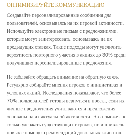
ОПТИМИЗИРУЙТЕ КОММУНИКАЦИЮ
Создавайте персонализированные сообщения для
пользователей, основываясь на их игровой активности.
Используйте электронные письма с предложениями,
которые могут заинтересовать, основываясь на их
предыдущих ставках. Такие подходы могут увеличить
вероятность повторного участия в акциях до 30% среди
получивших персонализированные предложения.
Не забывайте обращать внимание на обратную связь.
Регулярно собирайте мнения игроков о инициативах и
условиях акций. Исследования показывают, что более
70% пользователей готовы вернуться в проект, если их
личные предпочтения учитываются и предложения
основаны на их актуальной активности. Это поможет не
только удержать существующих игроков, но и привлечь
новых с помощью рекомендаций довольных клиентов.