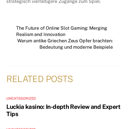
strategisch vielfältigere Zugänge zum Spiel.
The Future of Online Slot Gaming: Merging
Realism and Innovation
Warum antike Griechen Zeus Opfer brachten:
Bedeutung und moderne Beispiele
RELATED POSTS
UNCATEGORIZED
Luckia kasino: In-depth Review and Expert
Tips