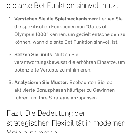
die ante Bet Funktion sinnvoll nutzt
Verstehen Sie die Spielmechanismen
: Lernen Sie
die spezifischen Funktionen von “Gates of
Olympus 1000” kennen, um gezielt entscheiden zu
können, wann die ante Bet Funktion sinnvoll ist.
Setzen SieLimits
: Nutzen Sie
verantwortungsbewusst die erhöhten Einsätze, um
potenzielle Verluste zu minimieren.
Analysieren Sie Muster
: Beobachten Sie, ob
aktivierte Bonusphasen häufiger zu Gewinnen
führen, um Ihre Strategie anzupassen.
Fazit: Die Bedeutung der
strategischen Flexibilität in modernen
Spielautomaten