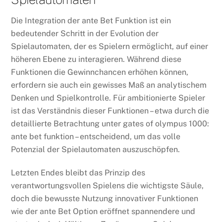
Die Integration der ante Bet Funktion ist ein
bedeutender Schritt in der Evolution der
Spielautomaten, der es Spielern ermöglicht, auf einer
höheren Ebene zu interagieren. Während diese
Funktionen die Gewinnchancen erhöhen können,
erfordern sie auch ein gewisses Maß an analytischem
Denken und Spielkontrolle. Für ambitionierte Spieler
ist das Verständnis dieser Funktionen – etwa durch die
detaillierte Betrachtung unter gates of olympus 1000:
ante bet funktion – entscheidend, um das volle
Potenzial der Spielautomaten auszuschöpfen.
Letzten Endes bleibt das Prinzip des
verantwortungsvollen Spielens die wichtigste Säule,
doch die bewusste Nutzung innovativer Funktionen
wie der ante Bet Option eröffnet spannendere und