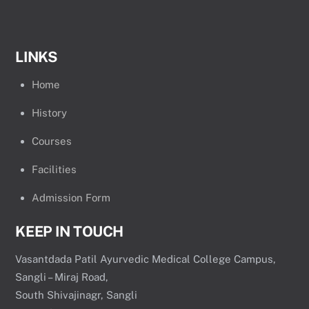
LINKS
Home
History
Courses
Facilities
Admission Form
KEEP IN TOUCH
Vasantdada Patil Ayurvedic Medical College Campus,
Sangli – Miraj Road,
South Shivajinagr, Sangli