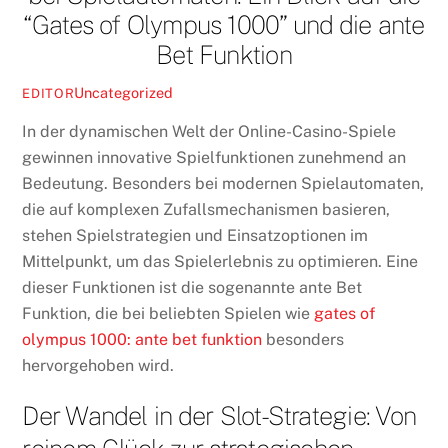
“Gates of Olympus 1000” und die ante
Bet Funktion
Uncategorized
EDITOR
In der dynamischen Welt der Online-Casino-Spiele
gewinnen innovative Spielfunktionen zunehmend an
Bedeutung. Besonders bei modernen Spielautomaten,
die auf komplexen Zufallsmechanismen basieren,
stehen Spielstrategien und Einsatzoptionen im
Mittelpunkt, um das Spielerlebnis zu optimieren. Eine
dieser Funktionen ist die sogenannte
ante Bet
Funktion
, die bei beliebten Spielen wie
gates of
olympus 1000: ante bet funktion
besonders
hervorgehoben wird.
Der Wandel in der Slot-Strategie: Von