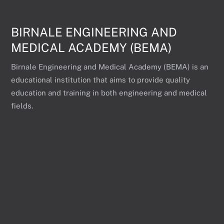
BIRNALE ENGINEERING AND
MEDICAL ACADEMY (BEMA)
Birnale Engineering and Medical Academy (BEMA) is an
educational institution that aims to provide quality
education and training in both engineering and medical
fields.