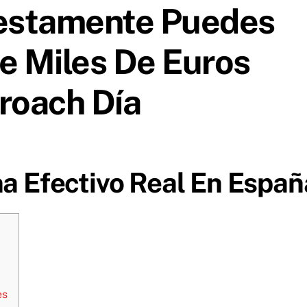
estamente Puedes
e Miles De Euros
roach Día
na Efectivo Real En Españ
es