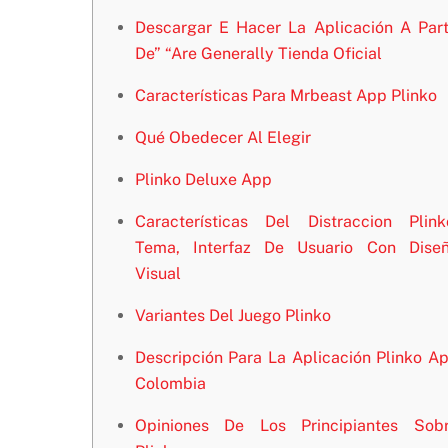
Descargar E Hacer La Aplicación A Part
De” “Are Generally Tienda Oficial
Características Para Mrbeast App Plinko
Qué Obedecer Al Elegir
Plinko Deluxe App
Características Del Distraccion Plink
Tema, Interfaz De Usuario Con Dise
Visual
Variantes Del Juego Plinko
Descripción Para La Aplicación Plinko A
Colombia
Opiniones De Los Principiantes Sob