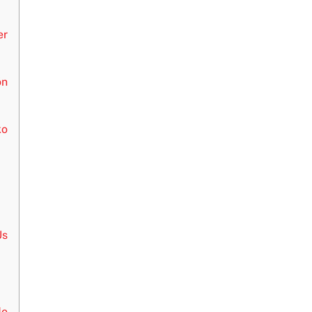
er
ón
ko
Us
de