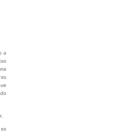
o a
tas
una
ras
que
ndo
r.
 es