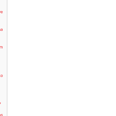
De
na
Em
ko
?
os