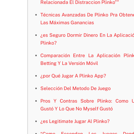
Relacionada El Distraccion Plinko””
Técnicas Avanzadas De Plinko Pra Obten
Las Máximas Ganancias
¿es Seguro Dormir Dinero En La Aplicaci
Plinko?
Comparación Entre La Aplicación Plin
Betting Y La Versión Móvil
¿por Qué Jugar A Plinko App?
Selección Del Metodo De Juego
Pros Y Contras Sobre Plinko: Como 
Gustó Y Lo Que No Myself Gustó
¿es Legitimate Jugar Al Plinko?
“Como Esconden Los Juegos Don