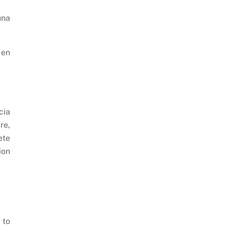
una
 en
cia
re,
ete
ion
 to