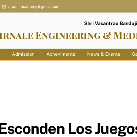
abpsiitacademy@gmail.com
Shri Vasantrao Banduji 
irnale Engineering & Med
s
Admission
Acheviments
News & Events
Ga
 Esconden Los Juego