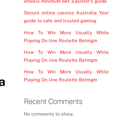
wheels minimum bet: a punter’s guide
Secure online casinos Australia: Your
guide to safe and trusted gaming
How To Win More Usually While
Playing On-line Roulette Betmgm
How To Win More Usually While
Playing On-line Roulette Betmgm
How To Win More Usually While
a
Playing On-line Roulette Betmgm
Recent Comments
No comments to show.