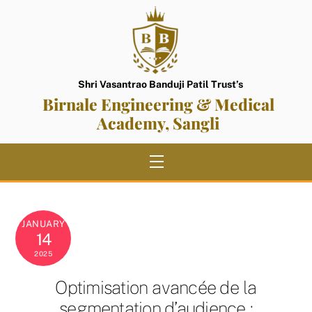
Skip
to
content
Shri Vasantrao Banduji Patil Trust’s
Birnale Engineering & Medical
Academy, Sangli
Menu
JANUARY
14
2025
Optimisation avancée de la
segmentation d’audience :