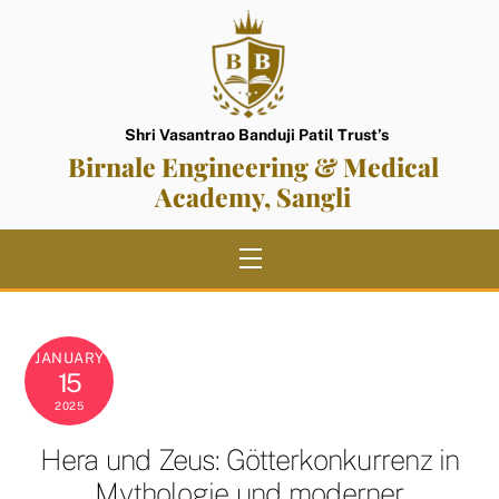
Skip
to
content
Shri Vasantrao Banduji Patil Trust’s
Birnale Engineering & Medical
Academy, Sangli
Menu
JANUARY
15
2025
Hera und Zeus: Götterkonkurrenz in
Mythologie und moderner