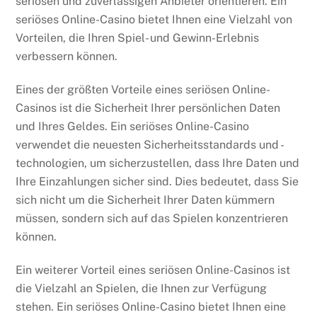
seriösen und zuverlässigen Anbieter orientieren. Ein
seriöses Online-Casino bietet Ihnen eine Vielzahl von
Vorteilen, die Ihren Spiel- und Gewinn-Erlebnis
verbessern können.
Eines der größten Vorteile eines seriösen Online-
Casinos ist die Sicherheit Ihrer persönlichen Daten
und Ihres Geldes. Ein seriöses Online-Casino
verwendet die neuesten Sicherheitsstandards und -
technologien, um sicherzustellen, dass Ihre Daten und
Ihre Einzahlungen sicher sind. Dies bedeutet, dass Sie
sich nicht um die Sicherheit Ihrer Daten kümmern
müssen, sondern sich auf das Spielen konzentrieren
können.
Ein weiterer Vorteil eines seriösen Online-Casinos ist
die Vielzahl an Spielen, die Ihnen zur Verfügung
stehen. Ein seriöses Online-Casino bietet Ihnen eine