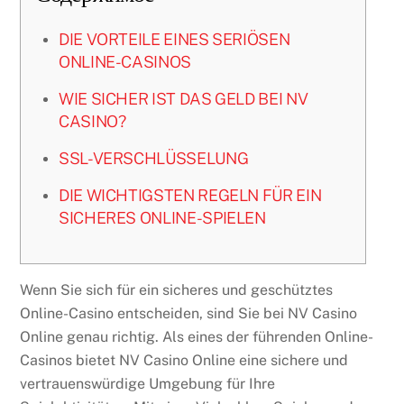
DIE VORTEILE EINES SERIÖSEN
ONLINE-CASINOS
WIE SICHER IST DAS GELD BEI NV
CASINO?
SSL-VERSCHLÜSSELUNG
DIE WICHTIGSTEN REGELN FÜR EIN
SICHERES ONLINE-SPIELEN
Wenn Sie sich für ein sicheres und geschütztes
Online-Casino entscheiden, sind Sie bei NV Casino
Online genau richtig. Als eines der führenden Online-
Casinos bietet NV Casino Online eine sichere und
vertrauenswürdige Umgebung für Ihre