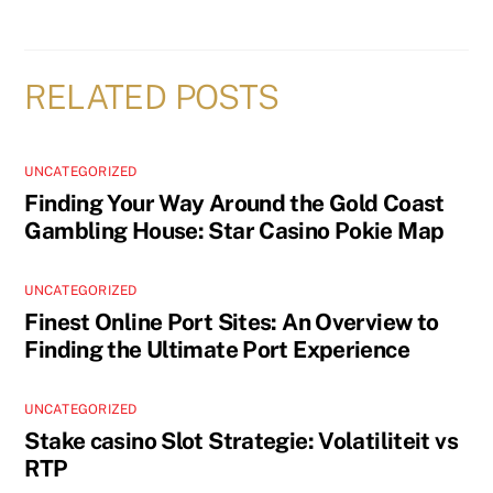
RELATED POSTS
UNCATEGORIZED
Finding Your Way Around the Gold Coast
Gambling House: Star Casino Pokie Map
UNCATEGORIZED
Finest Online Port Sites: An Overview to
Finding the Ultimate Port Experience
UNCATEGORIZED
Stake casino Slot Strategie: Volatiliteit vs
RTP