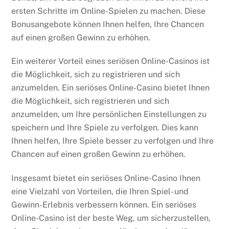
ersten Schritte im Online-Spielen zu machen. Diese
Bonusangebote können Ihnen helfen, Ihre Chancen
auf einen großen Gewinn zu erhöhen.
Ein weiterer Vorteil eines seriösen Online-Casinos ist
die Möglichkeit, sich zu registrieren und sich
anzumelden. Ein seriöses Online-Casino bietet Ihnen
die Möglichkeit, sich registrieren und sich
anzumelden, um Ihre persönlichen Einstellungen zu
speichern und Ihre Spiele zu verfolgen. Dies kann
Ihnen helfen, Ihre Spiele besser zu verfolgen und Ihre
Chancen auf einen großen Gewinn zu erhöhen.
Insgesamt bietet ein seriöses Online-Casino Ihnen
eine Vielzahl von Vorteilen, die Ihren Spiel- und
Gewinn-Erlebnis verbessern können. Ein seriöses
Online-Casino ist der beste Weg, um sicherzustellen,