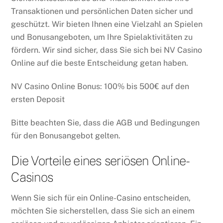
Transaktionen und persönlichen Daten sicher und
geschützt. Wir bieten Ihnen eine Vielzahl an Spielen
und Bonusangeboten, um Ihre Spielaktivitäten zu
fördern. Wir sind sicher, dass Sie sich bei NV Casino
Online auf die beste Entscheidung getan haben.
NV Casino Online Bonus: 100% bis 500€ auf den
ersten Deposit
Bitte beachten Sie, dass die AGB und Bedingungen
für den Bonusangebot gelten.
Die Vorteile eines seriösen Online-
Casinos
Wenn Sie sich für ein Online-Casino entscheiden,
möchten Sie sicherstellen, dass Sie sich an einem