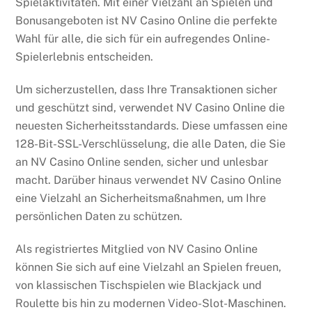
Spielaktivitäten. Mit einer Vielzahl an Spielen und
Bonusangeboten ist NV Casino Online die perfekte
Wahl für alle, die sich für ein aufregendes Online-
Spielerlebnis entscheiden.
Um sicherzustellen, dass Ihre Transaktionen sicher
und geschützt sind, verwendet NV Casino Online die
neuesten Sicherheitsstandards. Diese umfassen eine
128-Bit-SSL-Verschlüsselung, die alle Daten, die Sie
an NV Casino Online senden, sicher und unlesbar
macht. Darüber hinaus verwendet NV Casino Online
eine Vielzahl an Sicherheitsmaßnahmen, um Ihre
persönlichen Daten zu schützen.
Als registriertes Mitglied von NV Casino Online
können Sie sich auf eine Vielzahl an Spielen freuen,
von klassischen Tischspielen wie Blackjack und
Roulette bis hin zu modernen Video-Slot-Maschinen.