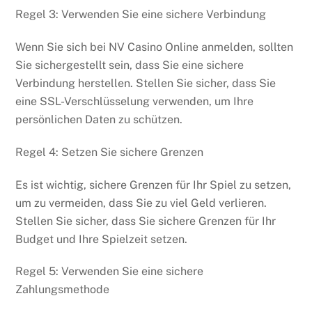
Regel 3: Verwenden Sie eine sichere Verbindung
Wenn Sie sich bei NV Casino Online anmelden, sollten
Sie sichergestellt sein, dass Sie eine sichere
Verbindung herstellen. Stellen Sie sicher, dass Sie
eine SSL-Verschlüsselung verwenden, um Ihre
persönlichen Daten zu schützen.
Regel 4: Setzen Sie sichere Grenzen
Es ist wichtig, sichere Grenzen für Ihr Spiel zu setzen,
um zu vermeiden, dass Sie zu viel Geld verlieren.
Stellen Sie sicher, dass Sie sichere Grenzen für Ihr
Budget und Ihre Spielzeit setzen.
Regel 5: Verwenden Sie eine sichere
Zahlungsmethode