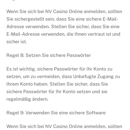
Wenn Sie sich bei NV Casino Online anmelden, sollten
Sie sichergestellt sein, dass Sie eine sichere E-Mail-
Adresse verwenden. Stellen Sie sicher, dass Sie eine
E-Mail-Adresse verwenden, die Ihnen vertraut ist und
sicher ist.
Regel 8: Setzen Sie sichere Passwörter
Es ist wichtig, sichere Passwörter für Ihr Konto zu
setzen, um zu vermeiden, dass Unbefugte Zugang zu
Ihrem Konto haben. Stellen Sie sicher, dass Sie
sichere Passwörter für Ihr Konto setzen und sie
regelmäßig ändern.
Regel 9: Verwenden Sie eine sichere Software
Wenn Sie sich bei NV Casino Online anmelden, sollten