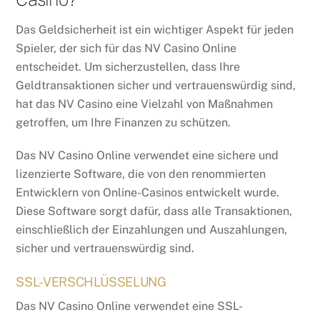
Das Geldsicherheit ist ein wichtiger Aspekt für jeden
Spieler, der sich für das NV Casino Online
entscheidet. Um sicherzustellen, dass Ihre
Geldtransaktionen sicher und vertrauenswürdig sind,
hat das NV Casino eine Vielzahl von Maßnahmen
getroffen, um Ihre Finanzen zu schützen.
Das NV Casino Online verwendet eine sichere und
lizenzierte Software, die von den renommierten
Entwicklern von Online-Casinos entwickelt wurde.
Diese Software sorgt dafür, dass alle Transaktionen,
einschließlich der Einzahlungen und Auszahlungen,
sicher und vertrauenswürdig sind.
SSL-VERSCHLÜSSELUNG
Das NV Casino Online verwendet eine SSL-