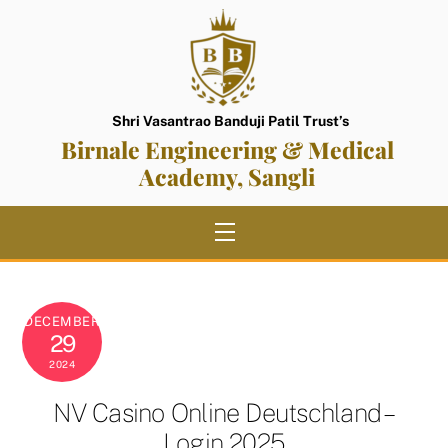
Skip
to
content
Shri Vasantrao Banduji Patil Trust’s
Birnale Engineering & Medical
Academy, Sangli
Menu
DECEMBER
29
2024
NV Casino Online Deutschland –
Login 2025