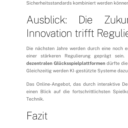
Sicherheitsstandards kombiniert werden können
Ausblick: Die Zuku
Innovation trifft Regul
Die nächsten Jahre werden durch eine noch e
einer stärkeren Regulierung geprägt sein
dezentralen Glücksspielplattformen
dürfte die
Gleichzeitig werden KI-gestützte Systeme dazu 
Das Online-Angebot, das durch interaktive D
einen Blick auf die fortschrittlichsten Spie
Technik.
Fazit