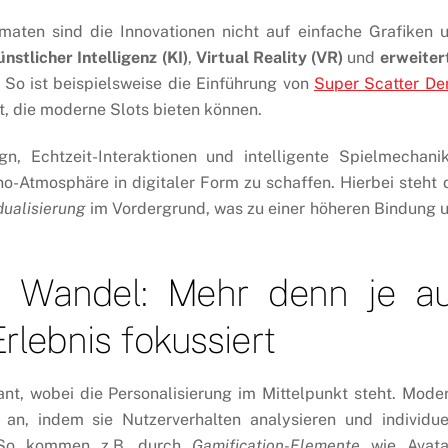
aten sind die Innovationen nicht auf einfache Grafiken 
ünstlicher Intelligenz (KI)
,
Virtual Reality (VR)
und
erweiter
. So ist beispielsweise die Einführung von
Super Scatter D
t, die moderne Slots bieten können.
n, Echtzeit-Interaktionen und intelligente Spielmechani
Atmosphäre in digitaler Form zu schaffen. Hierbei steht 
idualisierung
im Vordergrund, was zu einer höheren Bindung 
im Wandel: Mehr denn je a
rlebnis fokussiert
ant, wobei die Personalisierung im Mittelpunkt steht. Mode
an, indem sie Nutzerverhalten analysieren und individue
. So kommen z.B. durch
Gamification-Elemente
wie Avata