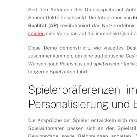
Seit den Anfängen des Glücksspiels auf Autom
Soundeffekte beschränkt. Die Integration von
k
Realität (AR)
revolutioniert das Nutzererlebnis
spielen
eine Vorschau auf die immersive Qualitä
Diese Demo demonstriert, wie visuelles Desig
zusammenkommen, um eine authentische Casino-
Wunsch nach
Realismus
und
spielerischer Indiv
längeren Spielzeiten führt.
Spieler­präferenzen 
Personalisierung und E
Die Ansprüche der Spieler entwickeln sich ras
Spielautomaten passen sich an den Spielstil 
Gewinnpfade sowie Belohnungen anbieten