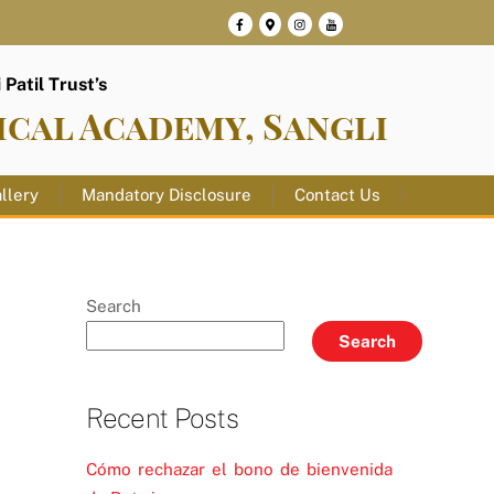
Patil Trust’s
ical Academy, Sangli
llery
Mandatory Disclosure
Contact Us
Search
Search
Recent Posts
Cómo rechazar el bono de bienvenida