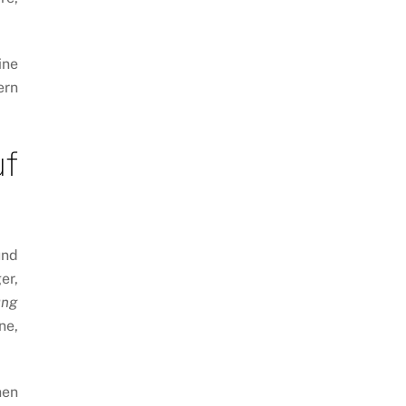
ine
ern
f
und
er,
ung
ne,
hen