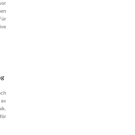
vor
hen
Für
ive
ng
och
 av
ik.
för