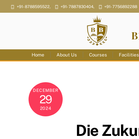
Skip
+91- 8788595522,
+91- 7887830404,
+91- 7756892288
to
content
B
Home
About Us
Courses
Facilitie
DECEMBER
29
2024
Die Zukun