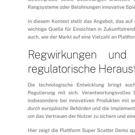
Rangsysteme oder Belohnungen innovative Spie
In diesem Kontext stellt das Angebot, das auf 
wichtige Quelle für Einsichten in Zukunftstrend
auch, wie der Markt auf eine Vielzahl an Plattf
Regwirkungen und S
regulatorische Herau
Die technologische Entwicklung bringt auc
Regulierung mit sich. Verantwortungsvolles 
insbesondere bei innovativen Produkten mit 
durch europäische Behörden
und die Implement
um das Vertrauen der Nutzer zu sichern und ein
Hier zeigt die Plattform Super Scatter Demo s