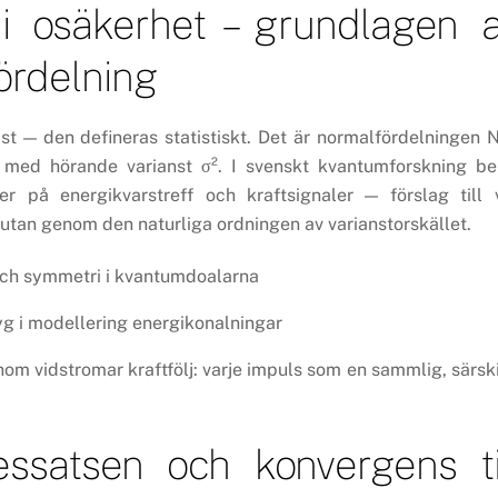
 i osäkerhet – grundlagen 
fördelning
t — den defineras statistiskt. Det är normalfördelningen N
med hörande varianst σ². I svenskt kvantumforskning be
r på energikvarstreff och kraftsignaler — förslag till 
 utan genom den naturliga ordningen av varianstorskället.
 och symmetri i kvantumdoalarna
yg i modellering energikonalningar
om vidstromar kraftfölj: varje impuls som en sammlig, särskil
essatsen och konvergens ti