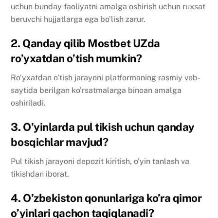
uchun bunday faoliyatni amalga oshirish uchun ruxsat
beruvchi hujjatlarga ega bo’lish zarur.
2. Qanday qilib Mostbet UZda
ro’yxatdan o’tish mumkin?
Ro’yxatdan o’tish jarayoni platformaning rasmiy veb-
saytida berilgan ko’rsatmalarga binoan amalga
oshiriladi.
3. O’yinlarda pul tikish uchun qanday
bosqichlar mavjud?
Pul tikish jarayoni depozit kiritish, o’yin tanlash va
tikishdan iborat.
4. O’zbekiston qonunlariga ko’ra qimor
o’yinlari qachon taqiqlanadi?