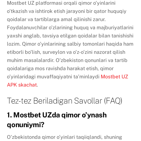
Mostbet UZ platformasi orqali qimor o’yinlarini
o’tkazish va ishtirok etish jarayoni bir qator huquqiy
qoidalar va tartiblarga amal qilinishi zarur.
Foydalanuvchilar o’zlarining huquq va majburiyatlarini
yaxshi anglab, tavsiya etilgan qoidalar bilan tanishishi
lozim. Qimor o’yinlarining salbiy tomonlari haqida ham
etiborli bo’lish, surveylon va o’z-o’zini nazorat qilish
muhim masalalardir. O’zbekiston qonunlari va tartib
qoidalariga mos ravishda harakat etish, qimor
o’yinlaridagi muvaffaqiyatni ta’minlaydi
Mostbet UZ
APK skachat
.
Tez-tez Beriladigan Savollar (FAQ)
1. Mostbet UZda qimor o’ynash
qonuniymi?
O’zbekistonda qimor o’yinlari taqiiqlandi, shuning