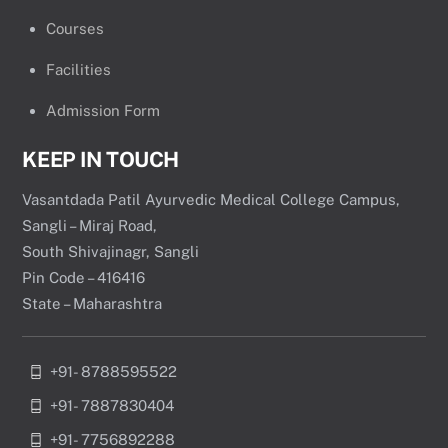
Courses
Facilities
Admission Form
KEEP IN TOUCH
Vasantdada Patil Ayurvedic Medical College Campus,
Sangli – Miraj Road,
South Shivajinagr, Sangli
Pin Code – 416416
State – Maharashtra
+91- 8788595522
+91- 7887830404
+91- 7756892288