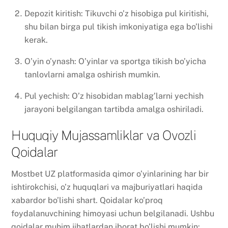
Depozit kiritish: Tikuvchi o’z hisobiga pul kiritishi,
shu bilan birga pul tikish imkoniyatiga ega bo’lishi
kerak.
O’yin o’ynash: O’yinlar va sportga tikish bo’yicha
tanlovlarni amalga oshirish mumkin.
Pul yechish: O’z hisobidan mablag’larni yechish
jarayoni belgilangan tartibda amalga oshiriladi.
Huquqiy Mujassamliklar va Ovozli
Qoidalar
Mostbet UZ platformasida qimor o’yinlarining har bir
ishtirokchisi, o’z huquqlari va majburiyatlari haqida
xabardor bo’lishi shart. Qoidalar ko’proq
foydalanuvchining himoyasi uchun belgilanadi. Ushbu
qoidalar muhim jihatlardan iborat bo’lishi mumkin: