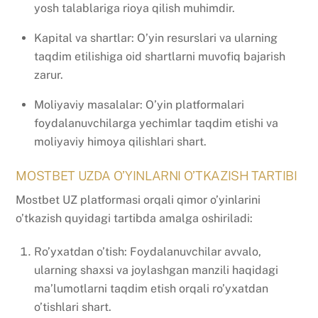
yosh talablariga rioya qilish muhimdir.
Kapital va shartlar: O’yin resurslari va ularning
taqdim etilishiga oid shartlarni muvofiq bajarish
zarur.
Moliyaviy masalalar: O’yin platformalari
foydalanuvchilarga yechimlar taqdim etishi va
moliyaviy himoya qilishlari shart.
MOSTBET UZDA O’YINLARNI O’TKAZISH TARTIBI
Mostbet UZ platformasi orqali qimor o’yinlarini
o’tkazish quyidagi tartibda amalga oshiriladi:
Ro’yxatdan o’tish: Foydalanuvchilar avvalo,
ularning shaxsi va joylashgan manzili haqidagi
ma’lumotlarni taqdim etish orqali ro’yxatdan
o’tishlari shart.