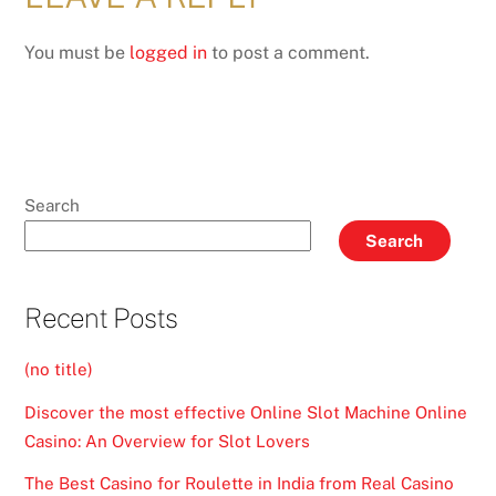
You must be
logged in
to post a comment.
Search
Search
Recent Posts
(no title)
Discover the most effective Online Slot Machine Online
Casino: An Overview for Slot Lovers
The Best Casino for Roulette in India from Real Casino