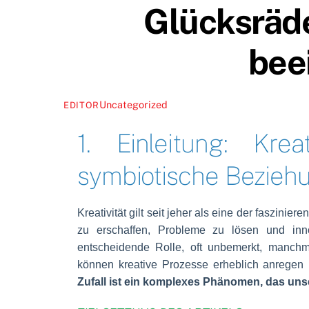
Glücksräd
bee
Uncategorized
EDITOR
1. Einleitung: Kre
symbiotische Bezieh
Kreativität gilt seit jeher als eine der faszini
zu erschaffen, Probleme zu lösen und inno
entscheidende Rolle, oft unbemerkt, manchm
können kreative Prozesse erheblich anregen
Zufall ist ein komplexes Phänomen, das unse