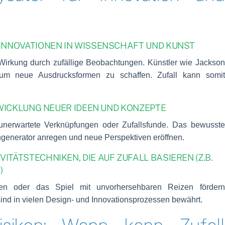
 INNOVATIONEN IN WISSENSCHAFT UND KUNST
n-Wirkung durch zufällige Beobachtungen. Künstler wie Jackson
, um neue Ausdrucksformen zu schaffen. Zufall kann somit
NTWICKLUNG NEUER IDEEN UND KONZEPTE
 unerwartete Verknüpfungen oder Zufallsfunde. Das bewusste
ngenerator anregen und neue Perspektiven eröffnen.
ITÄTSTECHNIKEN, DIE AUF ZUFALL BASIEREN (Z.B.
)
en oder das Spiel mit unvorhersehbaren Reizen fördern
nd in vielen Design- und Innovationsprozessen bewährt.