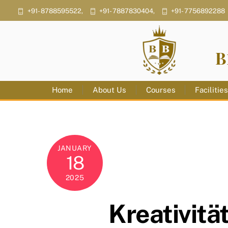
Skip
+91- 8788595522,
+91- 7887830404,
+91- 7756892288
to
content
B
Home
About Us
Courses
Facilitie
JANUARY
18
2025
Kreativitä