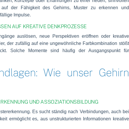
edanken, Konzepte oder Erfahrungen zu einer neuen, sinnvollen
t auf der Fähigkeit des Gehirns, Muster zu erkennen und
fällige Impulse.
ISSEN AUF KREATIVE DENKPROZESSE
gänge auslösen, neue Perspektiven eröffnen oder kreative
ler, der zufällig auf eine ungewöhnliche Farbkombination stößt
ckt. Solche Momente sind häufig der Ausgangspunkt für
undlagen: Wie unser Gehirn
ERKENNUNG UND ASSOZIATIONSBILDUNG
ustererkennung. Es sucht ständig nach Verbindungen, auch bei
eit ermöglicht es, aus unstrukturierten Informationen kreative