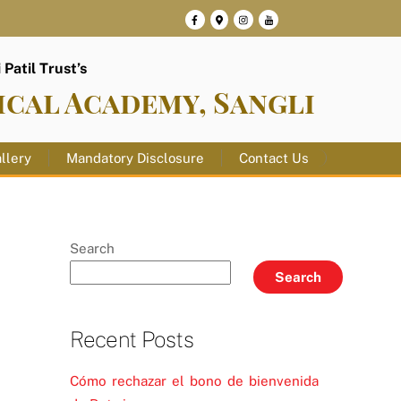
Patil Trust’s
ical Academy, Sangli
llery
Mandatory Disclosure
Contact Us
Search
Search
Recent Posts
Cómo rechazar el bono de bienvenida