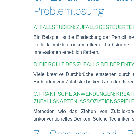
Problemlösung
A. FALLSTUDIEN: ZUFALLSGESTEUERTE
Ein Beispiel ist die Entdeckung der Penicilli
Pollock nutzten unkontrollierte Farbströme
Innovationen erheblich fördern.
B. DIE ROLLE DES ZUFALLS BEI DER E
Viele kreative Durchbrüche entstehen durch
Einbinden von Zufallstechniken kann den Idee
C. PRAKTISCHE ANWENDUNGEN: KREATIV
ZUFALLSKARTEN, ASSOZIATIONSSPIELE
Methoden wie das Ziehen von Zufallskart
unkonventionelles Denken. Solche Techniken si