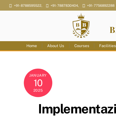
Skip
+91- 8788595522,
+91- 7887830404,
+91- 7756892288
to
content
B
Home
About Us
Courses
Facilitie
JANUARY
10
2025
Implementazi