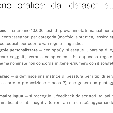
ne pratica: dal dataset al
ione
— si creano 10.000 testi di prova annotati manualment
ontrassegnati per categoria (morfolo, sintattica, lessicale).
olloquiali per coprire vari registri linguistici.
egole personalizzate
— con spaCy, si esegue il parsing di o
ficare soggetti, verbi e complementi. Si applicano regole
tagma nominale non concorda in genere/numero con il sogget
raggio
— si definisce una matrice di pesatura per i tipi di err
o scorretto preposizione = peso 2), che genera un punteg
 madrelingua
— si raccoglie il feedback da scrittori italiani 
ammaticali) e falsi negativi (errori rari ma critici), aggiornando