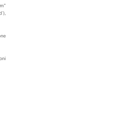
sm”
`),
one
oni