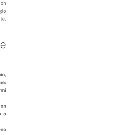
con
gio
le,
e
io,
ne:
gmi
con
o o
ono