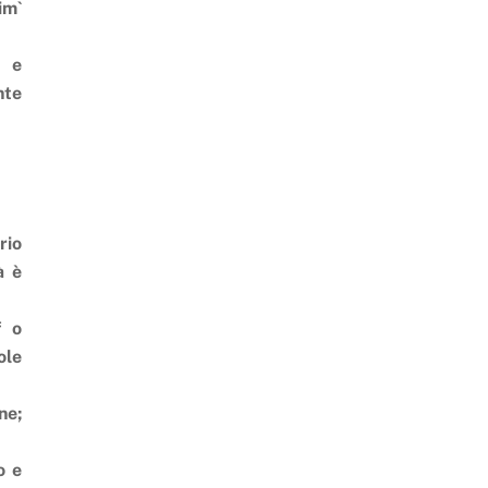
im`
e e
nte
rio
à è
f o
ole
ne;
o e