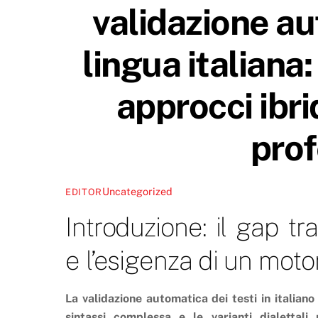
validazione au
lingua italiana:
approcci ibri
prof
Uncategorized
EDITOR
Introduzione: il gap t
e l’esigenza di un motor
La validazione automatica dei testi in italiano
sintassi complessa e le varianti dialettali