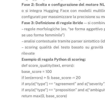
Fase 2: Scelta e configurazione del motore N
o si integra Hugging Face con modelli multiling
configurati per massimizzare la precisione su m
Fase 3: Definizione di regole ibride
— si combin
– regole morfologiche (es. “se forma aggettivo
se uso forma femminile”)
– analisi contestuale tramite parser sintattico (
– scoring qualità del testo basato su gravità 
rilevate
Esempio di regola Python di scoring:
def score_quality(text, errors):
base_score = 100
if len(errors) > 5: base_score -= 20
if any(e[“type”] == “agreement” and e[“severity”]
if any(e[“type”] == “preposition” and e[“ambigui
return max(0, base_score)