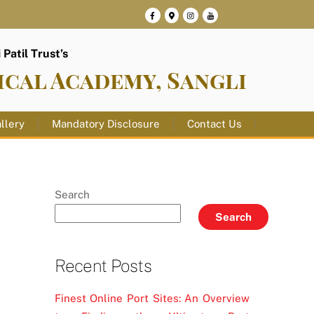
Patil Trust’s
ical Academy, Sangli
llery
Mandatory Disclosure
Contact Us
Search
Search
Recent Posts
Finest Online Port Sites: An Overview