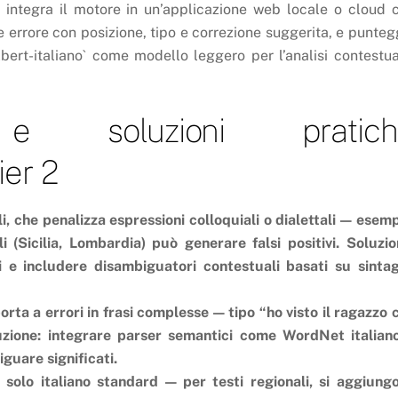
 integra il motore in un’applicazione web locale o cloud 
ne errore con posizione, tipo e correzione suggerita, e punteg
stilbert-italiano` come modello leggero per l’analisi contestua
e soluzioni pratich
ier 2
i, che penalizza espressioni colloquiali o dialettali — esemp
i (Sicilia, Lombardia) può generare falsi positivi. Soluzio
i e includere disambiguatori contestuali basati su sinta
orta a errori in frasi complesse — tipo “ho visto il ragazzo 
uzione: integrare parser semantici come WordNet italian
guare significati.
 solo italiano standard — per testi regionali, si aggiung