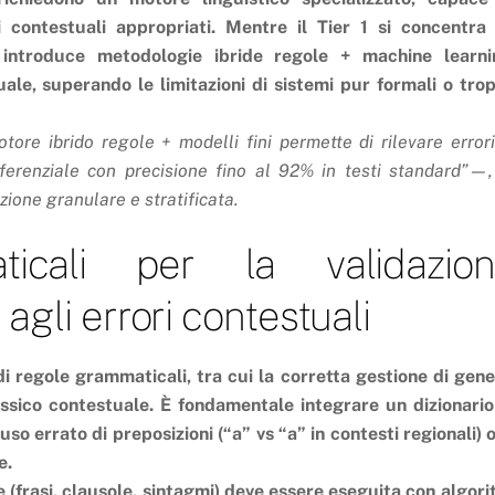
usi contestuali appropriati. Mentre il Tier 1 si concentra
 introduce metodologie ibride regole + machine learni
uale, superando le limitazioni di sistemi pur formali o tro
tore ibrido regole + modelli fini permette di rilevare errori
ferenziale con precisione fino al 92% in testi standard”—,
zione granulare e stratificata.
icali per la validazion
 agli errori contestuali
di regole grammaticali, tra cui la corretta gestione di gene
essico contestuale. È fondamentale integrare un dizionario
uso errato di preposizioni (“a” vs “a” in contesti regionali) o
e.
e (frasi, clausole, sintagmi) deve essere eseguita con algori