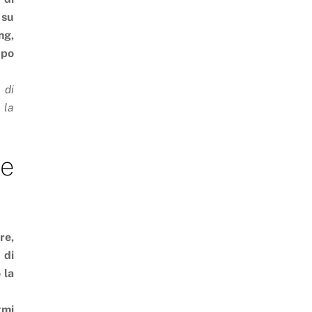
 su
ng,
ppo
 di
 la
e
re,
 di
 la
tmi