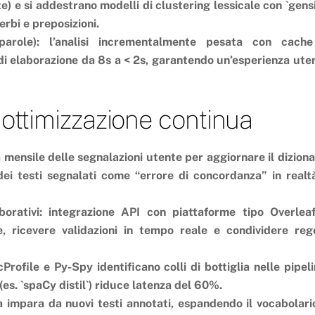
ete) e si addestrano modelli di clustering lessicale con `gens
erbi e preposizioni.
arole): l’analisi incrementalmente pesata con cach
 di elaborazione da 8s a < 2s, garantendo un’esperienza ute
 ottimizzazione continua
ca mensile delle segnalazioni utente per aggiornare il diziona
dei testi segnalati come “errore di concordanza” in realt
borativi: integrazione API con piattaforme tipo Overlea
, ricevere validazioni in tempo reale e condividere reg
rofile e Py-Spy identificano colli di bottiglia nelle pipeli
(es. `spaCy distil`) riduce latenza del 60%.
 impara da nuovi testi annotati, espandendo il vocabolari