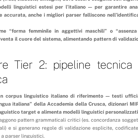
li linguistici estesi per l’italiano — per garantire anal
 accurata, anche i migliori parser falliscono nell’identific
ome “forma femminile in aggettivi maschili” o “assenza
enta il cuore del sistema, alimentando pattern di validazi
e Tier 2: pipeline tecnica
ca
corpus linguistico italiano di riferimento — testi ufficia
ngua italiana” della Accademia della Crusca, dizionari MI
inguistico target e alimenta modelli linguistici personalizzati
aggono pattern grammaticali critici (es. concordanza sogget
li) e si generano regole di validazione esplicite, codificate
 parser linguistici.