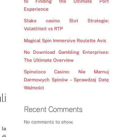
to Finding the Ultimate Port
Experience
Stake casino Slot Strategie:
Volatiliteit vs RTP
Magical Spin Immersive Roulette Avis
No Download Gambling Enterprises:
The Ultimate Overview
Spinoloco Casino: Nie Marnuj
Darmowych Spinów – Sprawdzaj Datę
Ważności
li
Recent Comments
No comments to show.
 la
 di