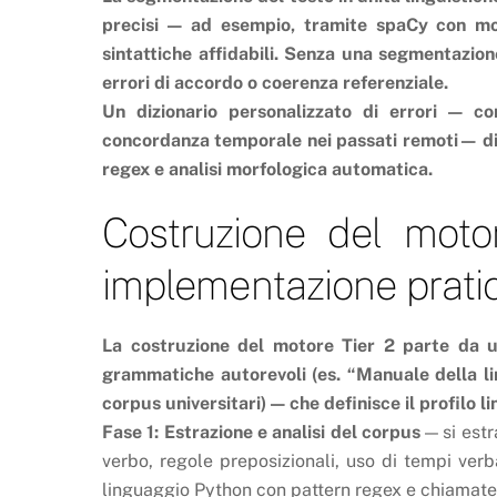
precisi — ad esempio, tramite spaCy con model
sintattiche affidabili. Senza una segmentazione
errori di accordo o coerenza referenziale.
Un dizionario personalizzato di errori — c
concordanza temporale nei passati remoti— div
regex e analisi morfologica automatica.
Costruzione del motor
implementazione prati
La costruzione del motore Tier 2 parte da un 
grammatiche autorevoli (es. “Manuale della li
corpus universitari) — che definisce il profilo l
Fase 1: Estrazione e analisi del corpus
— si estr
verbo, regole preposizionali, uso di tempi verba
linguaggio Python con pattern regex e chiamate a