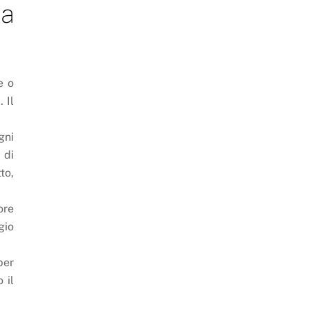
la
e o
 Il
gni
 di
to,
ore
gio
per
 il