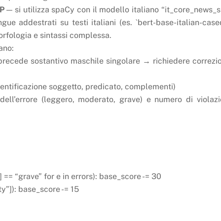
LP
— si utilizza spaCy con il modello italiano “it_core_news_
ue addestrati su testi italiani (es. `bert-base-italian-cased
orfologia e sintassi complessa.
ano:
 precede sostantivo maschile singolare → richiedere correzi
identificazione soggetto, predicato, complementi)
dell’errore (leggero, moderato, grave) e numero di violazi
 == “grave” for e in errors): base_score -= 30
ty”]): base_score -= 15