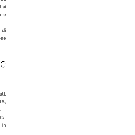
isi
are
 di
one
 e
li,
RA,
.
to-
 in