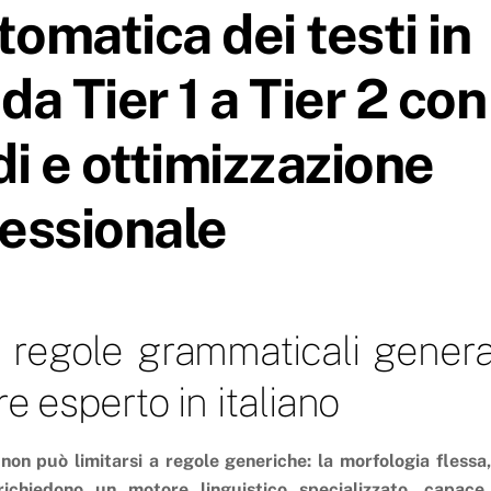
tomatica dei testi in
 da Tier 1 a Tier 2 con
di e ottimizzazione
essionale
ra regole grammaticali genera
e esperto in italiano
 non può limitarsi a regole generiche: la morfologia flessa,
 richiedono un motore linguistico specializzato, capace