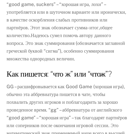
“good game, suckers” – “хорошая игра, лохи” –
употребляется или в шуточном варианте или иронически,
в качестве оскорбления слабых противников или
партнёров. Этот знак обозначает сумма- итог,общее
количество.Надеюсь сумел помочь автору данного
вопроса. Это знак суммирования (обозначается заглавной
греческой буквой “сигма”), особенно суммирования
множества однородных величин.
Как пишется: “что ж” или “чтож”?
GG – расшифровывается как Good Game (хорошая игра),
обычно эта аббревиатура пишется в чате, чтобы
похвалить других игроков и поблагодарить за хорошо
проведенное время. “gg” – аббревиатура от английского
“good game” – “хорошая игра” – так благодарят партнёров
или соперников после окончания игровой сессии. Это
математический знак,применяемый чаще всего в высшей