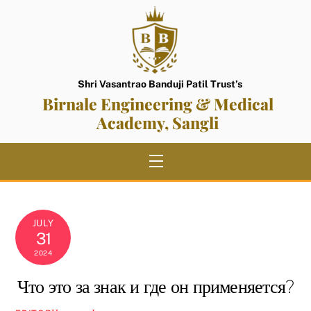
Skip
to
content
Shri Vasantrao Banduji Patil Trust’s
Birnale Engineering & Medical
Academy, Sangli
Menu
JULY
31
2024
Что это за знак и где он применяется?