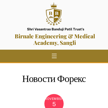
Skip
to
content
Shri Vasantrao Banduji Patil Trust’s
Birnale Engineering & Medical
Academy, Sangli
Menu
Новости Форекс
NOVEMBER
5