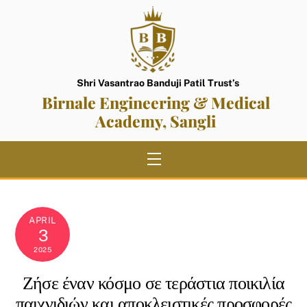
Skip
to
content
Shri Vasantrao Banduji Patil Trust’s
Birnale Engineering & Medical
Academy, Sangli
Menu
APRIL
3
2025
Ζήσε έναν κόσμο σε τεράστια ποικιλία
παιχνιδιών και αποκλειστικές προσφορές