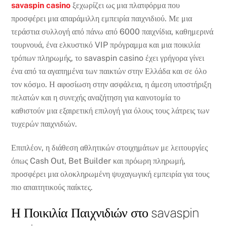
savaspin casino
ξεχωρίζει ως μια πλατφόρμα που
προσφέρει μια απαράμιλλη εμπειρία παιχνιδιού. Με μια
τεράστια συλλογή από πάνω από 6000 παιχνίδια, καθημερινά
τουρνουά, ένα ελκυστικό VIP πρόγραμμα και μια ποικιλία
τρόπων πληρωμής, το savaspin casino έχει γρήγορα γίνει
ένα από τα αγαπημένα των παικτών στην Ελλάδα και σε όλο
τον κόσμο. Η αφοσίωση στην ασφάλεια, η άμεση υποστήριξη
πελατών και η συνεχής αναζήτηση για καινοτομία το
καθιστούν μια εξαιρετική επιλογή για όλους τους λάτρεις των
τυχερών παιχνιδιών.
Επιπλέον, η διάθεση αθλητικών στοιχημάτων με λειτουργίες
όπως Cash Out, Bet Builder και πρόωρη πληρωμή,
προσφέρει μια ολοκληρωμένη ψυχαγωγική εμπειρία για τους
πιο απαιτητικούς παίκτες.
Η Ποικιλία Παιχνιδιών στο savaspin