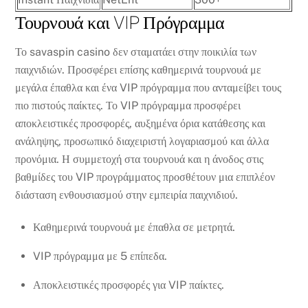
Τουρνουά και VIP Πρόγραμμα
Το savaspin casino δεν σταματάει στην ποικιλία των
παιχνιδιών. Προσφέρει επίσης καθημερινά τουρνουά με
μεγάλα έπαθλα και ένα VIP πρόγραμμα που ανταμείβει τους
πιο πιστούς παίκτες. Το VIP πρόγραμμα προσφέρει
αποκλειστικές προσφορές, αυξημένα όρια κατάθεσης και
ανάληψης, προσωπικό διαχειριστή λογαριασμού και άλλα
προνόμια. Η συμμετοχή στα τουρνουά και η άνοδος στις
βαθμίδες του VIP προγράμματος προσθέτουν μια επιπλέον
διάσταση ενθουσιασμού στην εμπειρία παιχνιδιού.
Καθημερινά τουρνουά με έπαθλα σε μετρητά.
VIP πρόγραμμα με 5 επίπεδα.
Αποκλειστικές προσφορές για VIP παίκτες.