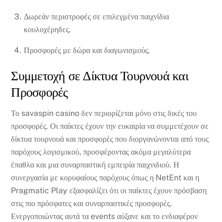
Δωρεάν περιστροφές σε επιλεγμένα παιχνίδια
κουλοχέρηδες.
Προσφορές με δώρα και διαγωνισμούς.
Συμμετοχή σε Δίκτυα Τουρνουά και
Προσφορές
Το savaspin casino δεν περιορίζεται μόνο στις δικές του
προσφορές. Οι παίκτες έχουν την ευκαιρία να συμμετέχουν σε
δίκτυα τουρνουά και προσφορές που διοργανώνονται από τους
παρόχους λογισμικού, προσφέροντας ακόμα μεγαλύτερα
έπαθλα και μια συναρπαστική εμπειρία παιχνιδιού. Η
συνεργασία με κορυφαίους παρόχους όπως η NetEnt και η
Pragmatic Play εξασφαλίζει ότι οι παίκτες έχουν πρόσβαση
στις πιο πρόσφατες και συναρπαστικές προσφορές.
Ενεργοποιώντας αυτά τα events αύξανε και το ενδιαφέρον