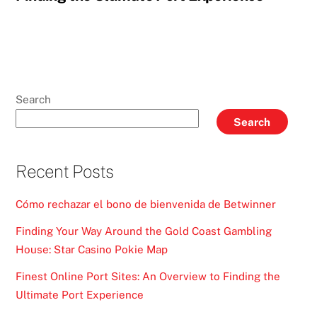
Search
Search
Recent Posts
Cómo rechazar el bono de bienvenida de Betwinner
Finding Your Way Around the Gold Coast Gambling
House: Star Casino Pokie Map
Finest Online Port Sites: An Overview to Finding the
Ultimate Port Experience