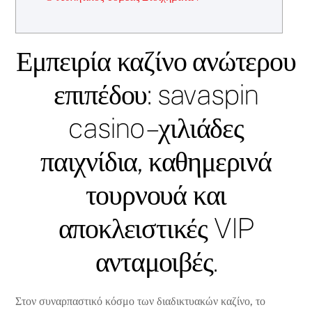
Εμπειρία καζίνο ανώτερου
επιπέδου: savaspin
casino – χιλιάδες
παιχνίδια, καθημερινά
τουρνουά και
αποκλειστικές VIP
ανταμοιβές.
Στον συναρπαστικό κόσμο των διαδικτυακών καζίνο, το