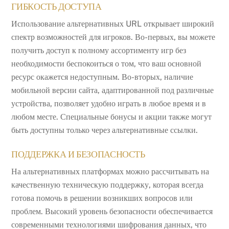
ГИБКОСТЬ ДОСТУПА
Использование альтернативных URL открывает широкий
спектр возможностей для игроков. Во-первых, вы можете
получить доступ к полному ассортименту игр без
необходимости беспокоиться о том, что ваш основной
ресурс окажется недоступным. Во-вторых, наличие
мобильной версии сайта, адаптированной под различные
устройства, позволяет удобно играть в любое время и в
любом месте. Специальные бонусы и акции также могут
быть доступны только через альтернативные ссылки.
ПОДДЕРЖКА И БЕЗОПАСНОСТЬ
На альтернативных платформах можно рассчитывать на
качественную техническую поддержку, которая всегда
готова помочь в решении возникших вопросов или
проблем. Высокий уровень безопасности обеспечивается
современными технологиями шифрования данных, что