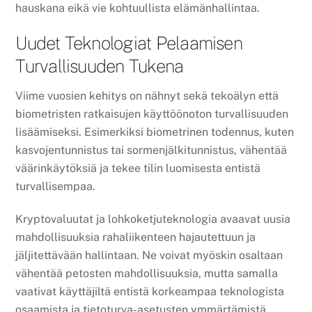
hauskana eikä vie kohtuullista elämänhallintaa.
Uudet Teknologiat Pelaamisen
Turvallisuuden Tukena
Viime vuosien kehitys on nähnyt sekä tekoälyn että
biometristen ratkaisujen käyttöönoton turvallisuuden
lisäämiseksi. Esimerkiksi biometrinen todennus, kuten
kasvojentunnistus tai sormenjälkitunnistus, vähentää
väärinkäytöksiä ja tekee tilin luomisesta entistä
turvallisempaa.
Kryptovaluutat ja lohkoketjuteknologia avaavat uusia
mahdollisuuksia rahaliikenteen hajautettuun ja
jäljitettävään hallintaan. Ne voivat myöskin osaltaan
vähentää petosten mahdollisuuksia, mutta samalla
vaativat käyttäjiltä entistä korkeampaa teknologista
osaamista ja tietoturva-asetusten ymmärtämistä.