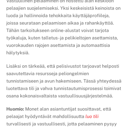
Vastuullinen pelaaminen on nostettu alan keskiöön
pelaajien suojelemiseksi. Yksi keskeisistä keinoista on
luoda ja hallinnoida tehokkaita käyttäjäprofiileja,
joissa seurataan pelaamisen aikaa ja rahankäyttöä.
Tähän tarkoitukseen online-alustat voivat tarjota
työkaluja, kuten talletus- ja pelikieltojen asettamista,
vuorokauden rajojen asettamista ja automaattisia
hälytyksiä.
Lisäksi on tärkeää, että pelisivustot tarjoavat helposti
saavutettavia resursseja peliongelmien
tunnistamiseen ja avun hakemiseen. Tässä yhteydessä
luotettava tili ja vahva tunnistautumisprosessi toimivat
osana kokonaisvaltaista vastuullisuusjärjestelmää.
Huomio:
Monet alan asiantuntijat suosittavat, että
pelaajat hyödyntävät mahdollisuutta
luo tili
turvallisesti ja vastuullisesti, jotta pelaaminen pysyy