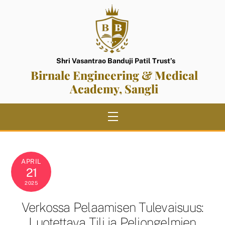
Skip
to
content
Shri Vasantrao Banduji Patil Trust’s
Birnale Engineering & Medical
Academy, Sangli
Menu
APRIL
21
2025
Verkossa Pelaamisen Tulevaisuus:
Luotettava Tili ja Peliongelmien