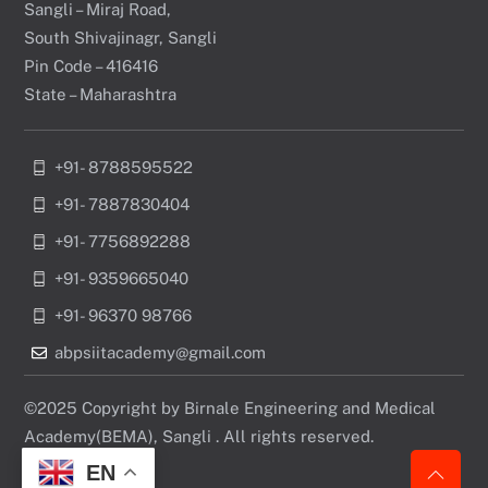
Sangli – Miraj Road,
South Shivajinagr, Sangli
Pin Code – 416416
State – Maharashtra
+91- 8788595522
+91- 7887830404
+91- 7756892288
+91- 9359665040
+91- 96370 98766
abpsiitacademy@gmail.com
©2025 Copyright by Birnale Engineering and Medical
Academy(BEMA), Sangli . All rights reserved.
EN