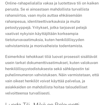
Online-rahapelialalla vakaa ja luotettava tili on kaiken
perusta. Se ei ainoastaan mahdollista turvallista
rahansiirtoa, vaan myös auttaa ehkäisemään
rahanpesua, identiteettivarkauksia ja muita
petostyyppejä. Yritykset, jotka tarjoavat pelejä
vaativat nykyisin käyttäjiltään korkeampia
tietoturvavaatimuksia, kuten henkilöllisyyden
vahvistamista ja monivaiheista todentamista.
Esimerkiksi tehokkaat tiliä luovat prosessit sisältävät
usein tarkat dokumenttivaatimukset, kuten valokuvan
henkilöllisyystodistuksesta sekä sähköpostin tai
puhelinnumeron vahvistuksen. Näin varmistetaan, että
vain oikeat henkilöt voivat käyttää palvelua, ja
asiakkaiden on mahdollista hoitaa taloudelliset
velvoitteensa turvallisesti.