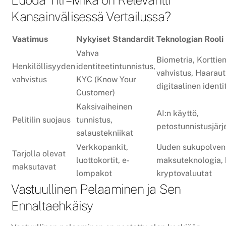
Luoda Tili – Mikä on Relevantti
Kansainvälisessä Vertailussa?
Vaatimus
Nykyiset Standardit
Teknologian Rooli
Vahva
Biometria, Korttie
Henkilöllisyyden
identiteetintunnistus,
vahvistus, Haarau
vahvistus
KYC (Know Your
digitaalinen identi
Customer)
Kaksivaiheinen
AI:n käyttö,
Pelitilin suojaus
tunnistus,
petostunnistusjär
salaustekniikat
Verkkopankit,
Uuden sukupolven
Tarjolla olevat
luottokortit, e-
maksuteknologia, 
maksutavat
lompakot
kryptovaluutat
Vastuullinen Pelaaminen ja Sen
Ennaltaehkäisy