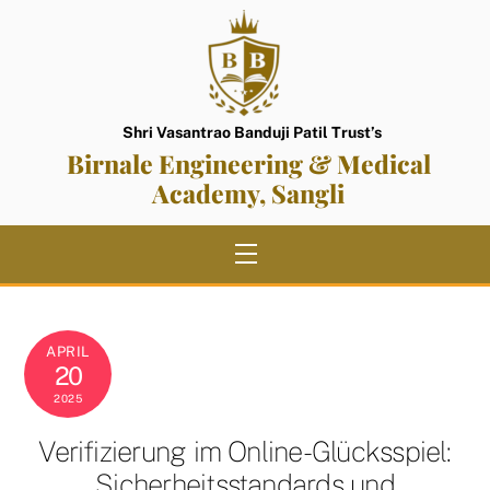
Skip
to
content
Shri Vasantrao Banduji Patil Trust’s
Birnale Engineering & Medical
Academy, Sangli
Menu
APRIL
20
2025
Verifizierung im Online-Glücksspiel:
Sicherheitsstandards und