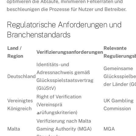
optimieren die Abläufe, minimieren Fehlerraten und
beschleunigen die Prozesse für Nutzer und Betreiber.
Regulatorische Anforderungen und
Branchenstandards
Land /
Relevante
Verifizierungsanforderungen
Region
Regulierungs
Identitäts- und
Gemeinsame
Adressnachweis gemäß
Deutschland
Glücksspielb
Glücksspielstaatsvertrag
der Länder (G
(GlüStV)
Right of Verification
Vereinigtes
UK Gambling
(Vereinsprä
Königreich
Commission
ھrüfungskriterien)
Verifizierung nach Malta
Malta
Gaming Authority (MGA)
MGA