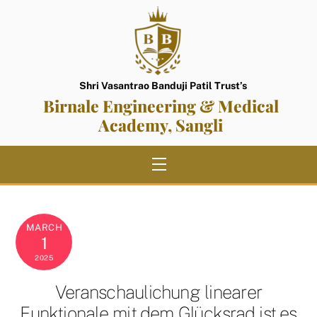
Skip
to
content
Shri Vasantrao Banduji Patil Trust’s
Birnale Engineering & Medical
Academy, Sangli
Menu
MARCH
1
2025
Veranschaulichung linearer
Funktionale mit dem Glücksrad ist es