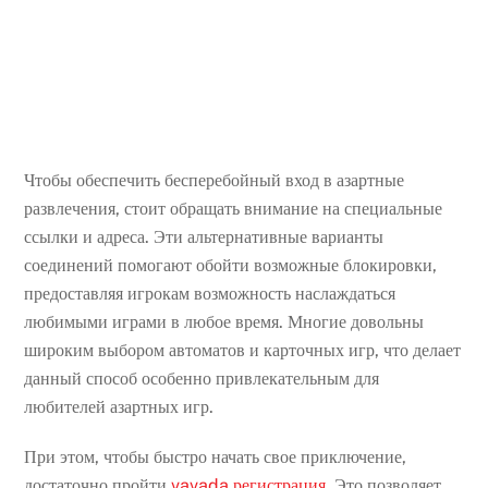
Чтобы обеспечить бесперебойный вход в азартные
развлечения, стоит обращать внимание на специальные
ссылки и адреса. Эти альтернативные варианты
соединений помогают обойти возможные блокировки,
предоставляя игрокам возможность наслаждаться
любимыми играми в любое время. Многие довольны
широким выбором автоматов и карточных игр, что делает
данный способ особенно привлекательным для
любителей азартных игр.
При этом, чтобы быстро начать свое приключение,
достаточно пройти
vavada регистрация
. Это позволяет