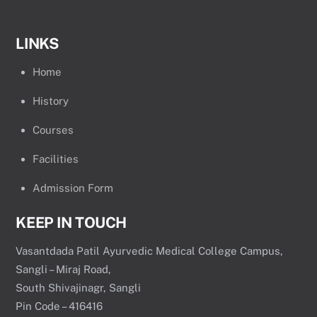
LINKS
Home
History
Courses
Facilities
Admission Form
KEEP IN TOUCH
Vasantdada Patil Ayurvedic Medical College Campus,
Sangli – Miraj Road,
South Shivajinagr, Sangli
Pin Code – 416416