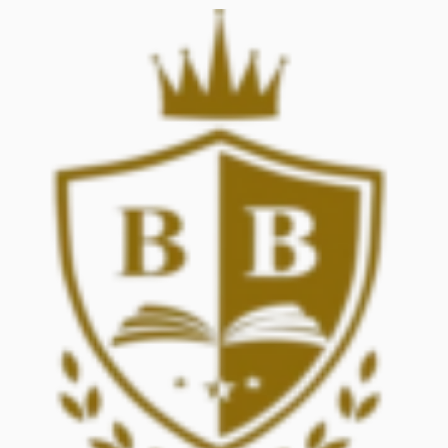
Skip
to
content