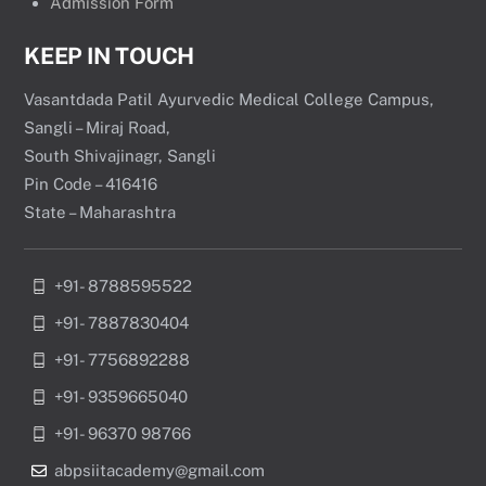
Admission Form
KEEP IN TOUCH
Vasantdada Patil Ayurvedic Medical College Campus,
Sangli – Miraj Road,
South Shivajinagr, Sangli
Pin Code – 416416
State – Maharashtra
+91- 8788595522
+91- 7887830404
+91- 7756892288
+91- 9359665040
+91- 96370 98766
abpsiitacademy@gmail.com