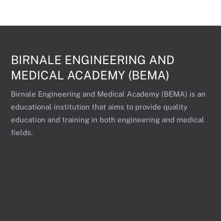
BIRNALE ENGINEERING AND
MEDICAL ACADEMY (BEMA)
Birnale Engineering and Medical Academy (BEMA) is an
educational institution that aims to provide quality
education and training in both engineering and medical
fields.