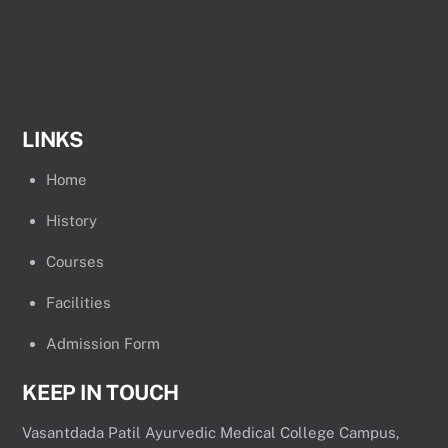
LINKS
Home
History
Courses
Facilities
Admission Form
KEEP IN TOUCH
Vasantdada Patil Ayurvedic Medical College Campus,