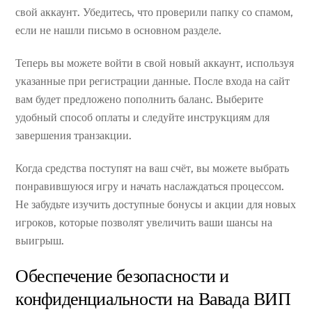
свой аккаунт. Убедитесь, что проверили папку со спамом,
если не нашли письмо в основном разделе.
Теперь вы можете войти в свой новый аккаунт, используя
указанные при регистрации данные. После входа на сайт
вам будет предложено пополнить баланс. Выберите
удобный способ оплаты и следуйте инструкциям для
завершения транзакции.
Когда средства поступят на ваш счёт, вы можете выбрать
понравившуюся игру и начать наслаждаться процессом.
Не забудьте изучить доступные бонусы и акции для новых
игроков, которые позволят увеличить ваши шансы на
выигрыш.
Обеспечение безопасности и
конфиденциальности на Вавада ВИП