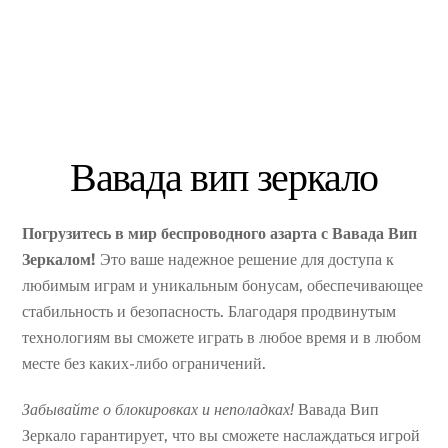
Вавада вип зеркало
Погрузитесь в мир беспроводного азарта с Вавада Вип
Зеркалом!
Это ваше надежное решение для доступа к
любимым играм и уникальным бонусам, обеспечивающее
стабильность и безопасность. Благодаря продвинутым
технологиям вы сможете играть в любое время и в любом
месте без каких-либо ограничений.
Забывайте о блокировках и неполадках!
Вавада Вип
Зеркало гарантирует, что вы сможете наслаждаться игрой