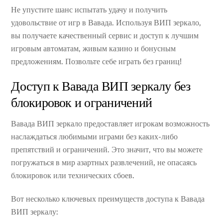
Не упустите шанс испытать удачу и получить
удовольствие от игр в Вавада. Используя ВИП зеркало,
вы получаете качественный сервис и доступ к лучшим
игровым автоматам, живым казино и бонусным
предложениям. Позвольте себе играть без границ!
Доступ к Вавада ВИП зеркалу без
блокировок и ограничений
Вавада ВИП зеркало предоставляет игрокам возможность
наслаждаться любимыми играми без каких-либо
препятствий и ограничений. Это значит, что вы можете
погружаться в мир азартных развлечений, не опасаясь
блокировок или технических сбоев.
Вот несколько ключевых преимуществ доступа к Вавада
ВИП зеркалу: