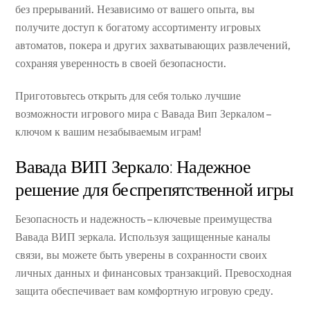
без прерываний. Независимо от вашего опыта, вы
получите доступ к богатому ассортименту игровых
автоматов, покера и других захватывающих развлечений,
сохраняя уверенность в своей безопасности.
Приготовьтесь открыть для себя только лучшие
возможности игрового мира с Вавада Вип Зеркалом –
ключом к вашим незабываемым играм!
Вавада ВИП Зеркало: Надежное
решение для беспрепятственной игры
Безопасность и надежность – ключевые преимущества
Вавада ВИП зеркала. Используя защищенные каналы
связи, вы можете быть уверены в сохранности своих
личных данных и финансовых транзакций. Превосходная
защита обеспечивает вам комфортную игровую среду.