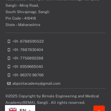
Sangli – Miraj Road,
South Shivajinagr, Sangli
Pin Code – 416416
State – Maharashtra
+91- 8788595522
+91- 7887830404
+91- 7756892288
+91- 9359665040
+91- 96370 98766
abpsiitacademy@gmail.com
©2025 Copyright by Birnale Engineering and Medical
Academy(BEMA), Sangli . All rights reserved.
EN