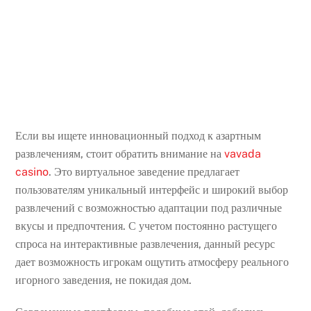
Если вы ищете инновационный подход к азартным
развлечениям, стоит обратить внимание на
vavada
casino
. Это виртуальное заведение предлагает
пользователям уникальный интерфейс и широкий выбор
развлечений с возможностью адаптации под различные
вкусы и предпочтения. С учетом постоянно растущего
спроса на интерактивные развлечения, данный ресурс
дает возможность игрокам ощутить атмосферу реального
игорного заведения, не покидая дом.