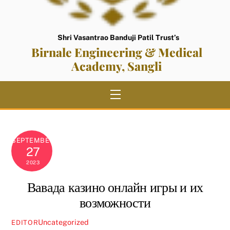
Shri Vasantrao Banduji Patil Trust’s
Birnale Engineering & Medical
Academy, Sangli
Menu
SEPTEMBER
27
2023
Вавада казино онлайн игры и их
возможности
Uncategorized
EDITOR