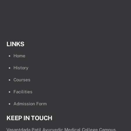
LINKS
Home
History
Courses
Facilities
Admission Form
KEEP IN TOUCH
Vasantdada Patil Ayurvedic Medical College Campus,