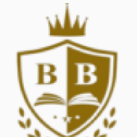
Skip
to
content