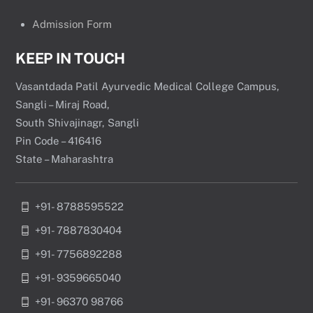
Admission Form
KEEP IN TOUCH
Vasantdada Patil Ayurvedic Medical College Campus,
Sangli – Miraj Road,
South Shivajinagr, Sangli
Pin Code – 416416
State – Maharashtra
+91- 8788595522
+91- 7887830404
+91- 7756892288
+91- 9359665040
+91- 96370 98766