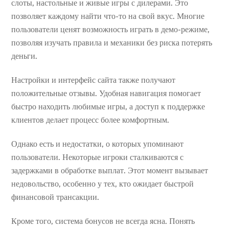
слоты, настольные и живые игры с дилерами. Это
позволяет каждому найти что-то на свой вкус. Многие
пользователи ценят возможность играть в демо-режиме,
позволяя изучать правила и механики без риска потерять
деньги.
Настройки и интерфейс сайта также получают
положительные отзывы. Удобная навигация помогает
быстро находить любимые игры, а доступ к поддержке
клиентов делает процесс более комфортным.
Однако есть и недостатки, о которых упоминают
пользователи. Некоторые игроки сталкиваются с
задержками в обработке выплат. Этот момент вызывает
недовольство, особенно у тех, кто ожидает быстрой
финансовой трансакции.
Кроме того, система бонусов не всегда ясна. Понять