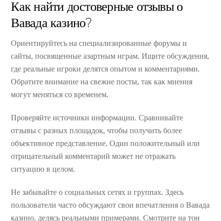
Как найти достоверные отзывы о
Вавада казино?
Ориентируйтесь на специализированные форумы и
сайты, посвященные азартным играм. Ищите обсуждения,
где реальные игроки делятся опытом и комментариями.
Обратите внимание на свежие посты, так как мнения
могут меняться со временем.
Проверяйте источники информации. Сравнивайте
отзывы с разных площадок, чтобы получить более
объективное представление. Один положительный или
отрицательный комментарий может не отражать
ситуацию в целом.
Не забывайте о социальных сетях и группах. Здесь
пользователи часто обсуждают свои впечатления о Вавада
казино, делясь реальными примерами. Смотрите на тон