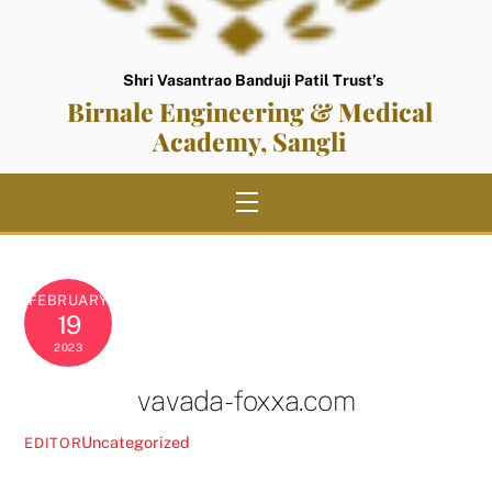
Shri Vasantrao Banduji Patil Trust’s
Birnale Engineering & Medical
Academy, Sangli
Menu
FEBRUARY
19
2023
vavada-foxxa.com
Uncategorized
EDITOR