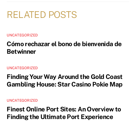
RELATED POSTS
UNCATEGORIZED
Cómo rechazar el bono de bienvenida de
Betwinner
UNCATEGORIZED
Finding Your Way Around the Gold Coast
Gambling House: Star Casino Pokie Map
UNCATEGORIZED
Finest Online Port Sites: An Overview to
Finding the Ultimate Port Experience