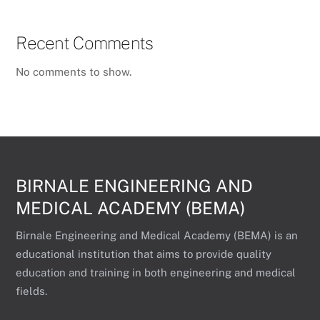
Recent Comments
No comments to show.
BIRNALE ENGINEERING AND
MEDICAL ACADEMY (BEMA)
Birnale Engineering and Medical Academy (BEMA) is an
educational institution that aims to provide quality
education and training in both engineering and medical
fields.