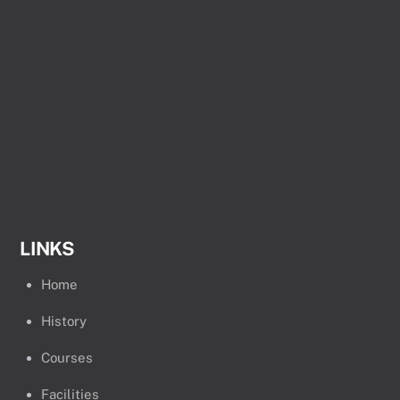
LINKS
Home
History
Courses
Facilities