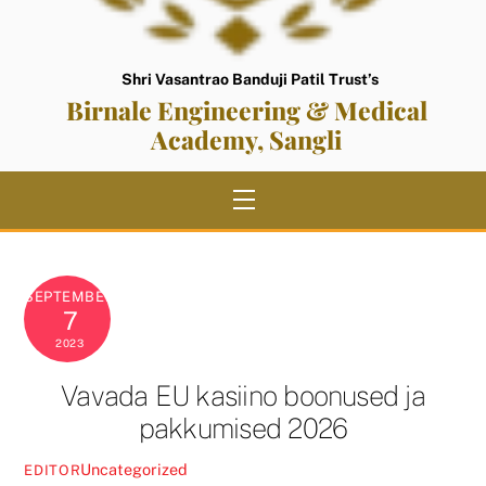
Shri Vasantrao Banduji Patil Trust’s
Birnale Engineering & Medical
Academy, Sangli
Menu
SEPTEMBER
7
2023
Vavada EU kasiino boonused ja
pakkumised 2026
Uncategorized
EDITOR