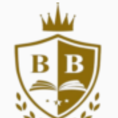
Skip
to
content