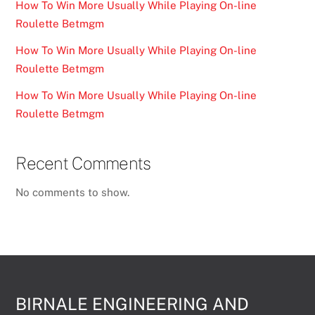
How To Win More Usually While Playing On-line
Roulette Betmgm
How To Win More Usually While Playing On-line
Roulette Betmgm
How To Win More Usually While Playing On-line
Roulette Betmgm
Recent Comments
No comments to show.
BIRNALE ENGINEERING AND