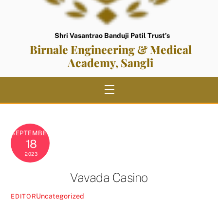
Shri Vasantrao Banduji Patil Trust’s
Birnale Engineering & Medical
Academy, Sangli
Menu
SEPTEMBER
18
2023
Vavada Casino
Uncategorized
EDITOR