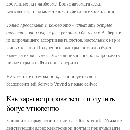
доступных на платформе. Бонус автоматически
зачисляется, и вы можете начать без долгих ожиданий.
Только представьте, каково это – испытать острые
ощущения от игры, не рискуя своими деньгами!
Выберите
из широчайшего ассортимента слотов, настольных игр и
живых казино. Полученные выигрыши можно будет
вывести на ваш счет. Это отличный способ попробовать
новые игры и найти свои фавориты.
Не упустите возможность, активируйте свой
бездепозитный бонус в Vavada прямо сейчас!
Как зарегистрироваться и получить
бонус мгновенно
Заполните форму регистрации на сайте Vavada. Укажите
действующий адрес электронной почты и придумывайте