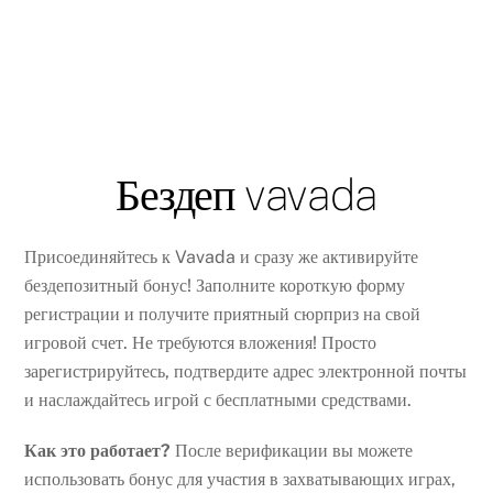
Бездеп vavada
Присоединяйтесь к Vavada и сразу же активируйте
бездепозитный бонус! Заполните короткую форму
регистрации и получите приятный сюрприз на свой
игровой счет. Не требуются вложения! Просто
зарегистрируйтесь, подтвердите адрес электронной почты
и наслаждайтесь игрой с бесплатными средствами.
Как это работает?
После верификации вы можете
использовать бонус для участия в захватывающих играх,