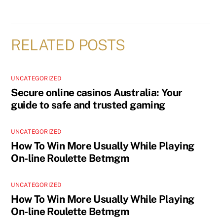
RELATED POSTS
UNCATEGORIZED
Secure online casinos Australia: Your
guide to safe and trusted gaming
UNCATEGORIZED
How To Win More Usually While Playing
On-line Roulette Betmgm
UNCATEGORIZED
How To Win More Usually While Playing
On-line Roulette Betmgm