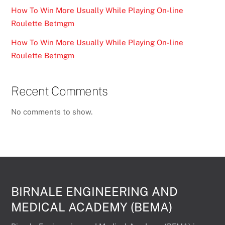
How To Win More Usually While Playing On-line
Roulette Betmgm
How To Win More Usually While Playing On-line
Roulette Betmgm
Recent Comments
No comments to show.
BIRNALE ENGINEERING AND
MEDICAL ACADEMY (BEMA)