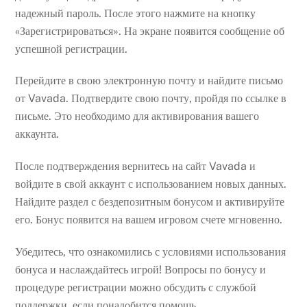
надежный пароль. После этого нажмите на кнопку
«Зарегистрироваться». На экране появится сообщение об
успешной регистрации.
Перейдите в свою электронную почту и найдите письмо
от Vavada. Подтвердите свою почту, пройдя по ссылке в
письме. Это необходимо для активирования вашего
аккаунта.
После подтверждения вернитесь на сайт Vavada и
войдите в свой аккаунт с использованием новых данных.
Найдите раздел с бездепозитным бонусом и активируйте
его. Бонус появится на вашем игровом счете мгновенно.
Убедитесь, что ознакомились с условиями использования
бонуса и наслаждайтесь игрой! Вопросы по бонусу и
процедуре регистрации можно обсудить с службой
поддержки, если понадобится помощь.