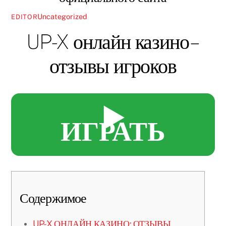
Uncategorized
EDITOR
UP-X онлайн казино –
отзывы игроков
▶️
ИГРАТЬ
Содержимое
UP-X ОНЛАЙН КАЗИНО: ОТЗЫВЫ