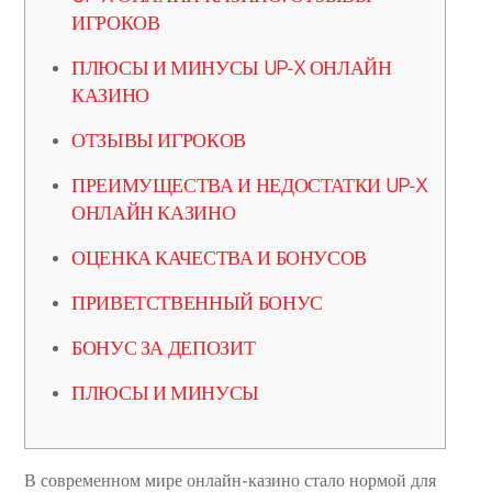
ИГРОКОВ
ПЛЮСЫ И МИНУСЫ UP-X ОНЛАЙН
КАЗИНО
ОТЗЫВЫ ИГРОКОВ
ПРЕИМУЩЕСТВА И НЕДОСТАТКИ UP-X
ОНЛАЙН КАЗИНО
ОЦЕНКА КАЧЕСТВА И БОНУСОВ
ПРИВЕТСТВЕННЫЙ БОНУС
БОНУС ЗА ДЕПОЗИТ
ПЛЮСЫ И МИНУСЫ
В современном мире онлайн-казино стало нормой для