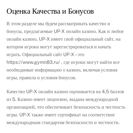
Оценка Качества и Бонусов
В этом разделе мы будем рассматривать качество и
бонусы, предлагаемые UP-X онлайн казино. Как и любое
онлайн казино, UP-X имеет свой официальный сайт, на
котором игроки могут зарегистрироваться и начать
играть. Официальный сайт UP-X – это
https://www.gymn83.ru/ , где игроки могут найти все
необходимые информацию о казино, включая условия
игры, правила и условия бонусов.
Качество UP-X онлайн казино оценивается на 4,5 баллов
из 5. Казино имеет лицензию, выдана международной
организацией, что обеспечивает безопасность и честность
игры. UP-X также имеет сертификат на соответствие
международным стандартам безопасности и честности.