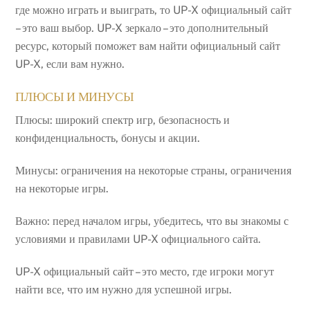
где можно играть и выиграть, то UP-X официальный сайт
– это ваш выбор. UP-X зеркало – это дополнительный
ресурс, который поможет вам найти официальный сайт
UP-X, если вам нужно.
ПЛЮСЫ И МИНУСЫ
Плюсы: широкий спектр игр, безопасность и
конфиденциальность, бонусы и акции.
Минусы: ограничения на некоторые страны, ограничения
на некоторые игры.
Важно: перед началом игры, убедитесь, что вы знакомы с
условиями и правилами UP-X официального сайта.
UP-X официальный сайт – это место, где игроки могут
найти все, что им нужно для успешной игры.