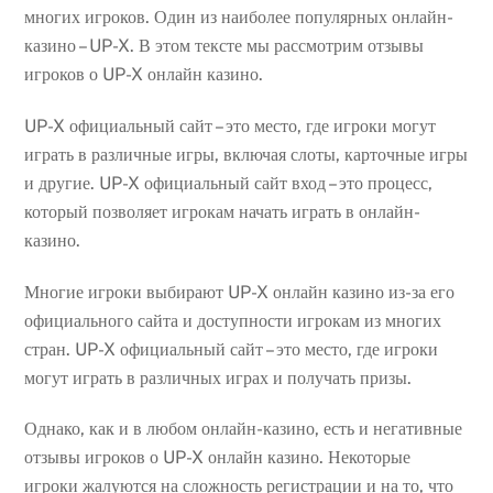
многих игроков. Один из наиболее популярных онлайн-
казино – UP-X. В этом тексте мы рассмотрим отзывы
игроков о UP-X онлайн казино.
UP-X официальный сайт – это место, где игроки могут
играть в различные игры, включая слоты, карточные игры
и другие. UP-X официальный сайт вход – это процесс,
который позволяет игрокам начать играть в онлайн-
казино.
Многие игроки выбирают UP-X онлайн казино из-за его
официального сайта и доступности игрокам из многих
стран. UP-X официальный сайт – это место, где игроки
могут играть в различных играх и получать призы.
Однако, как и в любом онлайн-казино, есть и негативные
отзывы игроков о UP-X онлайн казино. Некоторые
игроки жалуются на сложность регистрации и на то, что