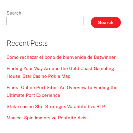
Search
Search
Recent Posts
Cómo rechazar el bono de bienvenida de Betwinner
Finding Your Way Around the Gold Coast Gambling
House: Star Casino Pokie Map
Finest Online Port Sites: An Overview to Finding the
Ultimate Port Experience
Stake casino Slot Strategie: Volatiliteit vs RTP
Magical Spin Immersive Roulette Avis