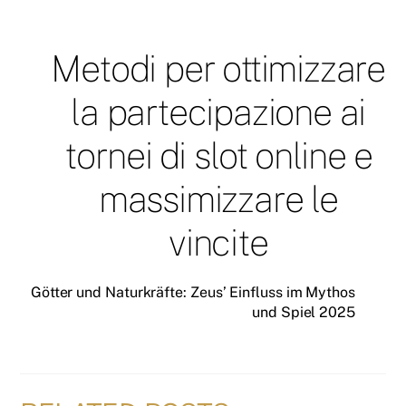
Metodi per ottimizzare
la partecipazione ai
tornei di slot online e
massimizzare le
vincite
Götter und Naturkräfte: Zeus’ Einfluss im Mythos
und Spiel 2025