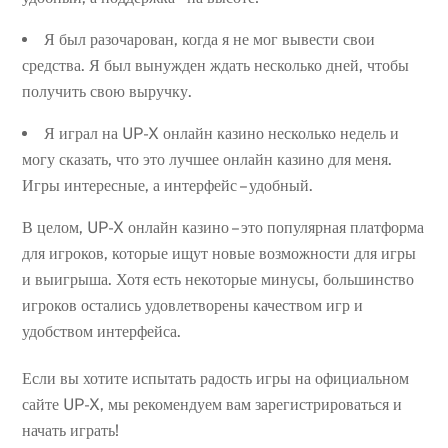
Я был разочарован, когда я не мог вывести свои
средства. Я был вынужден ждать несколько дней, чтобы
получить свою выручку.
Я играл на UP-X онлайн казино несколько недель и
могу сказать, что это лучшее онлайн казино для меня.
Игры интересные, а интерфейс – удобный.
В целом, UP-X онлайн казино – это популярная платформа
для игроков, которые ищут новые возможности для игры
и выигрыша. Хотя есть некоторые минусы, большинство
игроков остались удовлетворены качеством игр и
удобством интерфейса.
Если вы хотите испытать радость игры на официальном
сайте UP-X, мы рекомендуем вам зарегистрироваться и
начать играть!