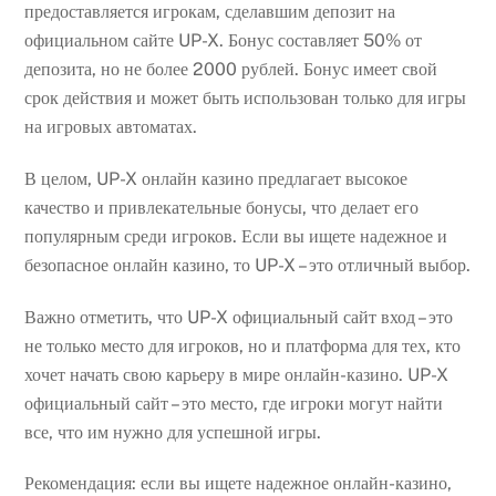
предоставляется игрокам, сделавшим депозит на
официальном сайте UP-X. Бонус составляет 50% от
депозита, но не более 2000 рублей. Бонус имеет свой
срок действия и может быть использован только для игры
на игровых автоматах.
В целом, UP-X онлайн казино предлагает высокое
качество и привлекательные бонусы, что делает его
популярным среди игроков. Если вы ищете надежное и
безопасное онлайн казино, то UP-X – это отличный выбор.
Важно отметить, что UP-X официальный сайт вход – это
не только место для игроков, но и платформа для тех, кто
хочет начать свою карьеру в мире онлайн-казино. UP-X
официальный сайт – это место, где игроки могут найти
все, что им нужно для успешной игры.
Рекомендация: если вы ищете надежное онлайн-казино,