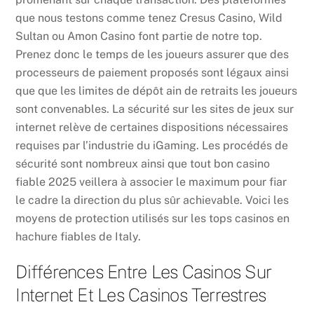
que nous testons comme tenez Cresus Casino, Wild
Sultan ou Amon Casino font partie de notre top.
Prenez donc le temps de les joueurs assurer que des
processeurs de paiement proposés sont légaux ainsi
que que les limites de dépôt ain de retraits les joueurs
sont convenables. La sécurité sur les sites de jeux sur
internet relève de certaines dispositions nécessaires
requises par l’industrie du iGaming. Les procédés de
sécurité sont nombreux ainsi que tout bon casino
fiable 2025 veillera à associer le maximum pour fiar
le cadre la direction du plus sûr achievable. Voici les
moyens de protection utilisés sur les tops casinos en
hachure fiables de Italy.
Différences Entre Les Casinos Sur
Internet Et Les Casinos Terrestres