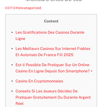
Uncategorized
EDITOR
Content
Les Gratifications Des Casinos Durante
Ligne
Les Meilleurs Casinos Sur Internet Fiables
Et Autorisés De France Fill 2025
Est-il Possible De Pratiquer Sur Un Online
Casino En Ligne Depuis Son Smartphone? +
Casino En Cryptomonnaies
Conseils Si Les Joueurs Décidez De
Pratiquer Gratuitement Ou Durante Argent
Réel