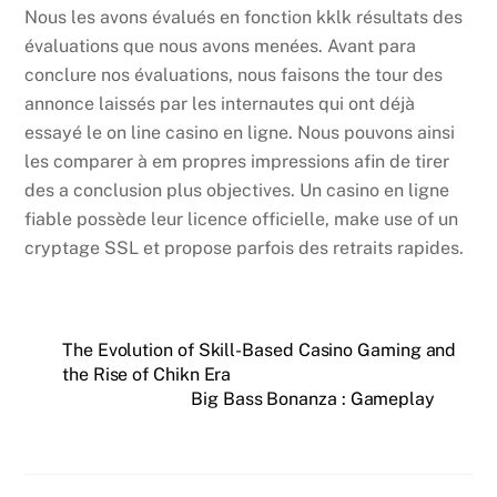
Nous les avons évalués en fonction kklk résultats des
évaluations que nous avons menées. Avant para
conclure nos évaluations, nous faisons the tour des
annonce laissés par les internautes qui ont déjà
essayé le on line casino en ligne. Nous pouvons ainsi
les comparer à em propres impressions afin de tirer
des a conclusion plus objectives. Un casino en ligne
fiable possède leur licence officielle, make use of un
cryptage SSL et propose parfois des retraits rapides.
The Evolution of Skill-Based Casino Gaming and
the Rise of Chikn Era
Big Bass Bonanza : Gameplay