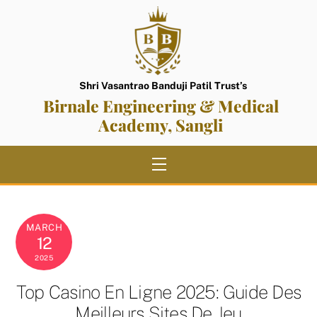
Skip
to
content
Shri Vasantrao Banduji Patil Trust’s
Birnale Engineering & Medical
Academy, Sangli
Menu
MARCH
12
2025
Top Casino En Ligne 2025: Guide Des
Meilleurs Sites De Jeu