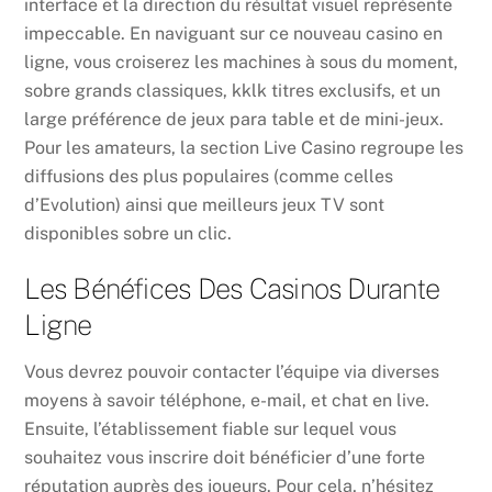
interface et la direction du résultat visuel représente
impeccable. En naviguant sur ce nouveau casino en
ligne, vous croiserez les machines à sous du moment,
sobre grands classiques, kklk titres exclusifs, et un
large préférence de jeux para table et de mini-jeux.
Pour les amateurs, la section Live Casino regroupe les
diffusions des plus populaires (comme celles
d’Evolution) ainsi que meilleurs jeux TV sont
disponibles sobre un clic.
Les Bénéfices Des Casinos Durante
Ligne
Vous devrez pouvoir contacter l’équipe via diverses
moyens à savoir téléphone, e-mail, et chat en live.
Ensuite, l’établissement fiable sur lequel vous
souhaitez vous inscrire doit bénéficier d’une forte
réputation auprès des joueurs. Pour cela, n’hésitez