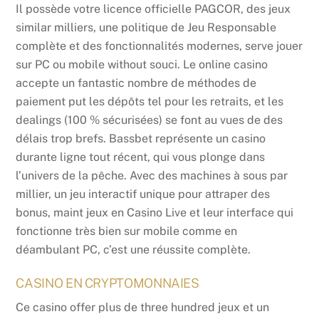
Il possède votre licence officielle PAGCOR, des jeux
similar milliers, une politique de Jeu Responsable
complète et des fonctionnalités modernes, serve jouer
sur PC ou mobile without souci. Le online casino
accepte un fantastic nombre de méthodes de
paiement put les dépôts tel pour les retraits, et les
dealings (100 % sécurisées) se font au vues de des
délais trop brefs. Bassbet représente un casino
durante ligne tout récent, qui vous plonge dans
l’univers de la pêche. Avec des machines à sous par
millier, un jeu interactif unique pour attraper des
bonus, maint jeux en Casino Live et leur interface qui
fonctionne très bien sur mobile comme en
déambulant PC, c’est une réussite complète.
CASINO EN CRYPTOMONNAIES
Ce casino offer plus de three hundred jeux et un