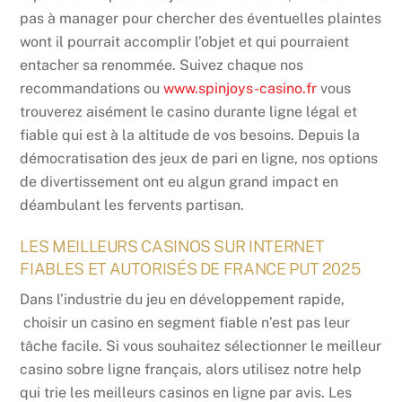
pas à manager pour chercher des éventuelles plaintes
wont il pourrait accomplir l’objet et qui pourraient
entacher sa renommée. Suivez chaque nos
recommandations ou
www.spinjoys-casino.fr
vous
trouverez aisément le casino durante ligne légal et
fiable qui est à la altitude de vos besoins. Depuis la
démocratisation des jeux de pari en ligne, nos options
de divertissement ont eu algun grand impact en
déambulant les fervents partisan.
LES MEILLEURS CASINOS SUR INTERNET
FIABLES ET AUTORISÉS DE FRANCE PUT 2025
Dans l’industrie du jeu en développement rapide,
choisir un casino en segment fiable n’est pas leur
tâche facile. Si vous souhaitez sélectionner le meilleur
casino sobre ligne français, alors utilisez notre help
qui trie les meilleurs casinos en ligne par avis. Les