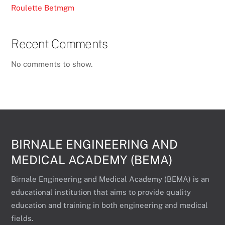
Roulette Betmgm
Recent Comments
No comments to show.
BIRNALE ENGINEERING AND
MEDICAL ACADEMY (BEMA)
Birnale Engineering and Medical Academy (BEMA) is an
educational institution that aims to provide quality
education and training in both engineering and medical
fields.