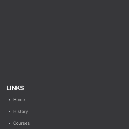
LINKS
Home
History
Courses