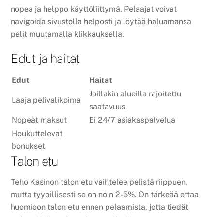
nopea ja helppo käyttöliittymä. Pelaajat voivat
navigoida sivustolla helposti ja löytää haluamansa
pelit muutamalla klikkauksella.
Edut ja haitat
Edut
Haitat
Joillakin alueilla rajoitettu
Laaja pelivalikoima
saatavuus
Nopeat maksut
Ei 24/7 asiakaspalvelua
Houkuttelevat
bonukset
Talon etu
Teho Kasinon talon etu vaihtelee pelistä riippuen,
mutta tyypillisesti se on noin 2-5%. On tärkeää ottaa
huomioon talon etu ennen pelaamista, jotta tiedät