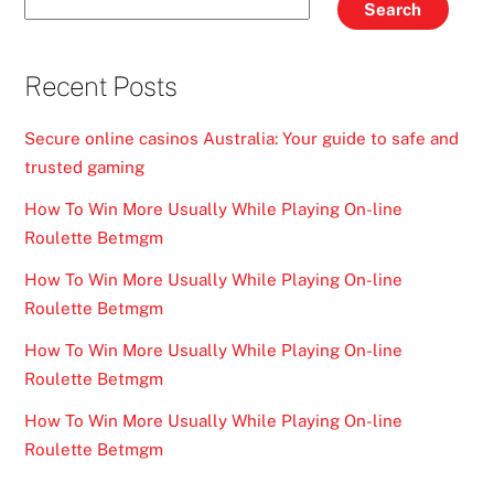
Search
Recent Posts
Secure online casinos Australia: Your guide to safe and
trusted gaming
How To Win More Usually While Playing On-line
Roulette Betmgm
How To Win More Usually While Playing On-line
Roulette Betmgm
How To Win More Usually While Playing On-line
Roulette Betmgm
How To Win More Usually While Playing On-line
Roulette Betmgm