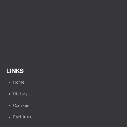
LINKS
Home
History
Courses
Facilities