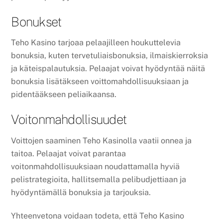
Bonukset
Teho Kasino tarjoaa pelaajilleen houkuttelevia
bonuksia, kuten tervetuliaisbonuksia, ilmaiskierroksia
ja käteispalautuksia. Pelaajat voivat hyödyntää näitä
bonuksia lisätäkseen voittomahdollisuuksiaan ja
pidentääkseen peliaikaansa.
Voitonmahdollisuudet
Voittojen saaminen Teho Kasinolla vaatii onnea ja
taitoa. Pelaajat voivat parantaa
voitonmahdollisuuksiaan noudattamalla hyviä
pelistrategioita, hallitsemalla pelibudjettiaan ja
hyödyntämällä bonuksia ja tarjouksia.
Yhteenvetona voidaan todeta, että Teho Kasino