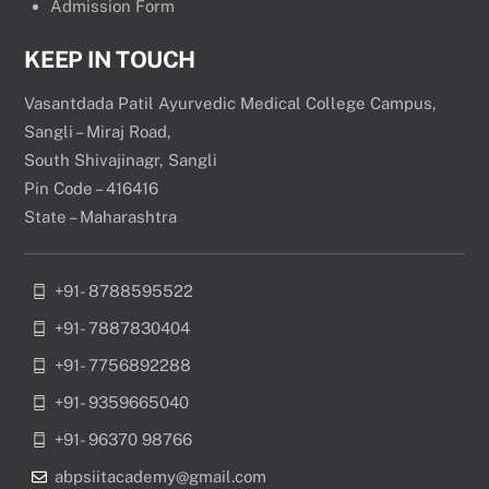
Admission Form
KEEP IN TOUCH
Vasantdada Patil Ayurvedic Medical College Campus,
Sangli – Miraj Road,
South Shivajinagr, Sangli
Pin Code – 416416
State – Maharashtra
+91- 8788595522
+91- 7887830404
+91- 7756892288
+91- 9359665040
+91- 96370 98766
abpsiitacademy@gmail.com