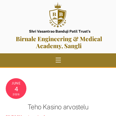
Skip
to
content
Shri Vasantrao Banduji Patil Trust’s
Birnale Engineering & Medical
Academy, Sangli
Menu
JUNE
4
2026
Teho Kasino arvostelu