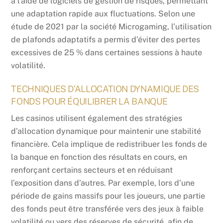
à l’aide de logiciels de gestion de risques, permettant
une adaptation rapide aux fluctuations. Selon une
étude de 2021 par la société Microgaming, l’utilisation
de plafonds adaptatifs a permis d’éviter des pertes
excessives de 25 % dans certaines sessions à haute
volatilité.
TECHNIQUES D’ALLOCATION DYNAMIQUE DES
FONDS POUR ÉQUILIBRER LA BANQUE
Les casinos utilisent également des stratégies
d’allocation dynamique pour maintenir une stabilité
financière. Cela implique de redistribuer les fonds de
la banque en fonction des résultats en cours, en
renforçant certains secteurs et en réduisant
l’exposition dans d’autres. Par exemple, lors d’une
période de gains massifs pour les joueurs, une partie
des fonds peut être transférée vers des jeux à faible
volatilité ou vers des réserves de sécurité, afin de