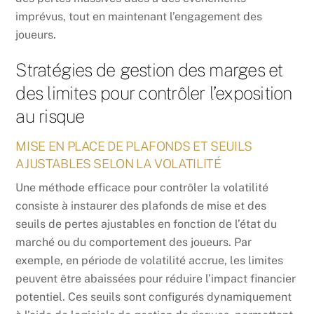
imprévus, tout en maintenant l’engagement des
joueurs.
Stratégies de gestion des marges et
des limites pour contrôler l’exposition
au risque
MISE EN PLACE DE PLAFONDS ET SEUILS
AJUSTABLES SELON LA VOLATILITÉ
Une méthode efficace pour contrôler la volatilité
consiste à instaurer des plafonds de mise et des
seuils de pertes ajustables en fonction de l’état du
marché ou du comportement des joueurs. Par
exemple, en période de volatilité accrue, les limites
peuvent être abaissées pour réduire l’impact financier
potentiel. Ces seuils sont configurés dynamiquement