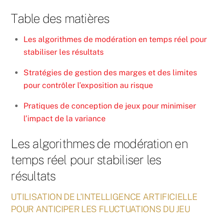
Table des matières
Les algorithmes de modération en temps réel pour
stabiliser les résultats
Stratégies de gestion des marges et des limites
pour contrôler l’exposition au risque
Pratiques de conception de jeux pour minimiser
l’impact de la variance
Les algorithmes de modération en
temps réel pour stabiliser les
résultats
UTILISATION DE L’INTELLIGENCE ARTIFICIELLE
POUR ANTICIPER LES FLUCTUATIONS DU JEU