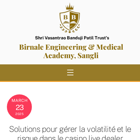
Skip
to
content
Shri Vasantrao Banduji Patil Trust’s
Birnale Engineering & Medical
Academy, Sangli
Menu
MARCH
23
2025
Solutions pour gérer la volatilité et le
risque dans le casino live dealer