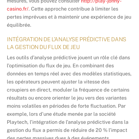
mesures, vous pouvez consulter
http://play-jonny-
casino.fr/
. Cette approche contribue à limiter les
pertes imprévues et à maintenir une expérience de jeu
équilibrée.
INTÉGRATION DE L’ANALYSE PRÉDICTIVE DANS
LA GESTION DU FLUX DE JEU
Les outils d’analyse prédictive jouent un rôle clé dans
l’optimisation du flux de jeu. En combinant des
données en temps réel avec des modèles statistiques,
les opérateurs peuvent ajuster la vitesse des
croupiers en direct, moduler la fréquence de certains
résultats ou encore orienter le jeu vers des variantes
moins volatiles en périodes de forte fluctuation. Par
exemple, lors d’une étude menée par la société
Playtech, l’intégration de l’analyse prédictive dans la
gestion du flux a permis de réduire de 20 % l’impact
des pertes massives dues à des événements