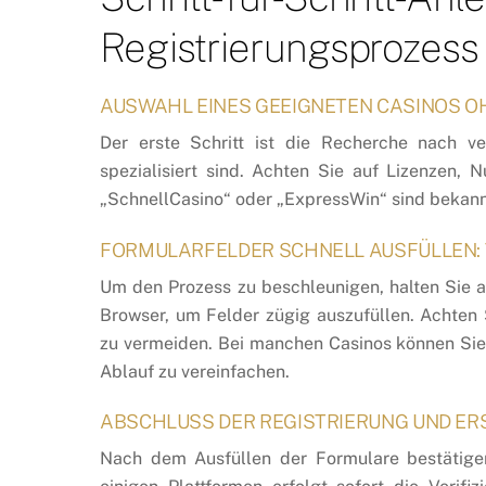
Registrierungsprozess
AUSWAHL EINES GEEIGNETEN CASINOS O
Der erste Schritt ist die Recherche nach ve
spezialisiert sind. Achten Sie auf Lizenzen, 
„SchnellCasino“ oder „ExpressWin“ sind bekann
FORMULARFELDER SCHNELL AUSFÜLLEN: T
Um den Prozess zu beschleunigen, halten Sie al
Browser, um Felder zügig auszufüllen. Achten
zu vermeiden. Bei manchen Casinos können Sie
Ablauf zu vereinfachen.
ABSCHLUSS DER REGISTRIERUNG UND E
Nach dem Ausfüllen der Formulare bestätigen 