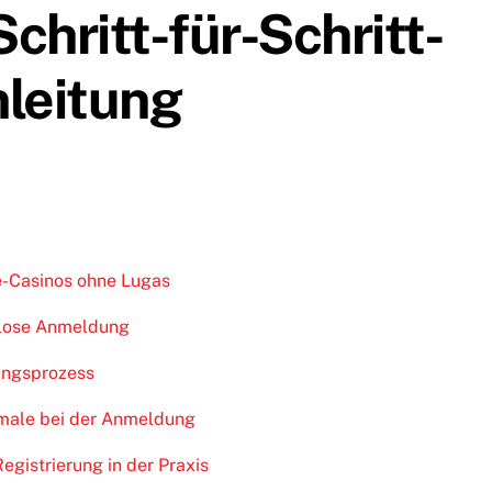
chritt-für-Schritt-
leitung
e-Casinos ohne Lugas
slose Anmeldung
rungsprozess
male bei der Anmeldung
egistrierung in der Praxis