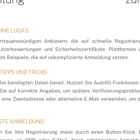
HNE LUGAS
rtrauenswürdigen Anbietern, die auf schnelle Registrier
Nutzerbewertungen und Sicherheitszertifikate. Plattformen 
te Beispiele, die auf unkomplizierte Anmeldung setzen.
IPPS UND TRICKS
le benötigten Daten bereit. Nutzen Sie Autofill-Funktionen
 Sie auf korrekte Angaben, um spätere Verifizierungsprobl
 eine Zweitadresse oder alternative E-Mail verwenden, um 
RSTE ANMELDUNG
Sie Ihre Registrierung meist durch einen Button-Klick. 