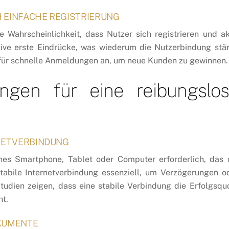
 EINFACHE REGISTRIERUNG
 Wahrscheinlichkeit, dass Nutzer sich registrieren und ak
itive erste Eindrücke, was wiederum die Nutzerbindung stär
 für schnelle Anmeldungen an, um neue Kunden zu gewinnen.
ungen für eine reibungslo
RNETVERBINDUNG
rnes Smartphone, Tablet oder Computer erforderlich, das 
stabile Internetverbindung essenziell, um Verzögerungen o
dien zeigen, dass eine stabile Verbindung die Erfolgsqu
ht.
OKUMENTE