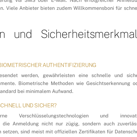
izierung via SMS oder E-Mail. Nach erfolgreicher Anmeld
en. Viele Anbieter bieten zudem Willkommensboni für schne
n und Sicherheitsmerkma
BIOMETRISCHER AUTHENTIFIZIERUNG
sendet werden, gewährleisten eine schnelle und sich
kumente. Biometrische Methoden wie Gesichtserkennung o
standard bei minimalem Aufwand.
SCHNELL UND SICHER?
erne Verschlüsselungstechnologien und innovati
ss die Anmeldung nicht nur zügig, sondern auch zuverläs
 setzen, sind meist mit offiziellen Zertifikaten für Datensch