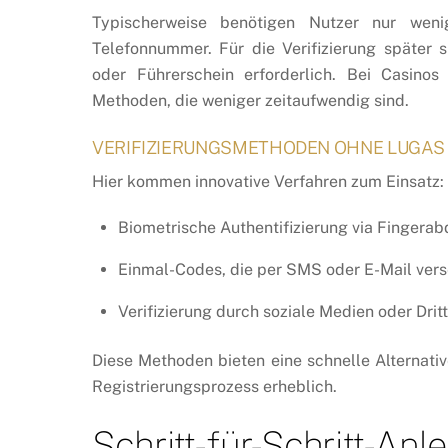
Typischerweise benötigen Nutzer nur wen
Telefonnummer. Für die Verifizierung späte
oder Führerschein erforderlich. Bei Casinos 
Methoden, die weniger zeitaufwendig sind.
VERIFIZIERUNGSMETHODEN OHNE LUGAS
Hier kommen innovative Verfahren zum Einsatz:
Biometrische Authentifizierung via Fingera
Einmal-Codes, die per SMS oder E-Mail ver
Verifizierung durch soziale Medien oder Drit
Diese Methoden bieten eine schnelle Alternat
Registrierungsprozess erheblich.
Schritt-für-Sc