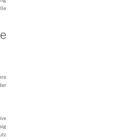
ung
lle
le
ere
der
ve
sig
utz