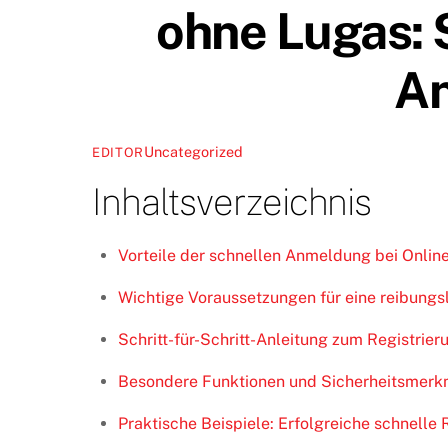
ohne Lugas: S
An
Uncategorized
EDITOR
Inhaltsverzeichnis
Vorteile der schnellen Anmeldung bei Onlin
Wichtige Voraussetzungen für eine reibung
Schritt-für-Schritt-Anleitung zum Registrie
Besondere Funktionen und Sicherheitsmerk
Praktische Beispiele: Erfolgreiche schnelle R