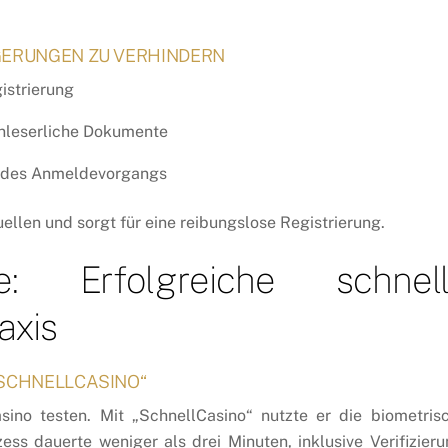
GERUNGEN ZU VERHINDERN
istrierung
unleserliche Dokumente
d des Anmeldevorgangs
llen und sorgt für eine reibungslose Registrierung.
le: Erfolgreiche schnel
axis
„SCHNELLCASINO“
ino testen. Mit „SchnellCasino“ nutzte er die biometris
s dauerte weniger als drei Minuten, inklusive Verifizieru