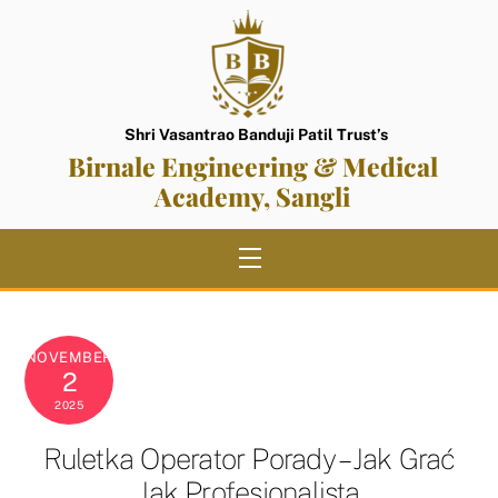
Skip
to
content
Shri Vasantrao Banduji Patil Trust’s
Birnale Engineering & Medical
Academy, Sangli
Menu
NOVEMBER
2
2025
Ruletka Operator Porady – Jak Grać
Jak Profesjonalista