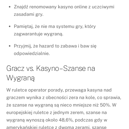
Znajdź renomowany kasyno online z uczciwymi
zasadami gry.
Pamiętaj, że nie ma systemu gry, który
zagwarantuje wygraną.
Przyjmij, że hazard to zabawa i baw się
odpowiedzialnie.
Gracz vs. Kasyno – Szanse na
Wygraną
W ruletce operator porady, przewaga kasyna nad
graczem wynika z obecności zera na kole, co sprawia,
że szanse na wygraną są nieco mniejsze niż 50%. W
europejskiej ruletce z jednym zerem, szanse na
wygraną wynoszą około 48,6%, podczas gdy w
amerykańskiej ruletce z dwoma zerami, szanse