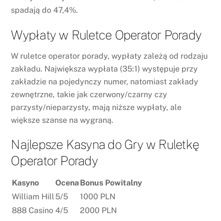
spadają do 47,4%.
Wypłaty w Ruletce Operator Porady
W ruletce operator porady, wypłaty zależą od rodzaju
zakładu. Największa wypłata (35:1) występuje przy
zakładzie na pojedynczy numer, natomiast zakłady
zewnętrzne, takie jak czerwony/czarny czy
parzysty/nieparzysty, mają niższe wypłaty, ale
większe szanse na wygraną.
Najlepsze Kasyna do Gry w Ruletkę
Operator Porady
Kasyno
Ocena
Bonus Powitalny
William Hill
5/5
1000 PLN
888 Casino
4/5
2000 PLN