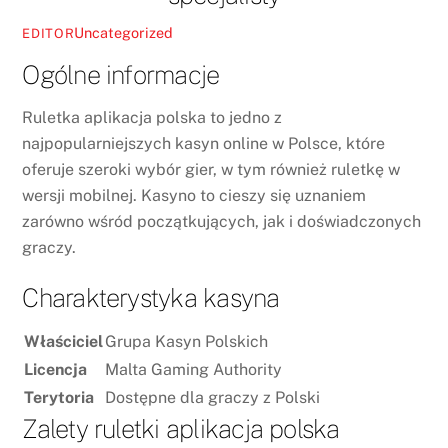
Uncategorized
EDITOR
Ogólne informacje
Ruletka aplikacja polska to jedno z
najpopularniejszych kasyn online w Polsce, które
oferuje szeroki wybór gier, w tym również ruletkę w
wersji mobilnej. Kasyno to cieszy się uznaniem
zarówno wśród początkujących, jak i doświadczonych
graczy.
Charakterystyka kasyna
Właściciel
Grupa Kasyn Polskich
Licencja
Malta Gaming Authority
Terytoria
Dostępne dla graczy z Polski
Zalety ruletki aplikacja polska