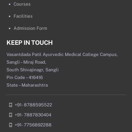
Courses
Facilities
Admission Form
KEEP IN TOUCH
Vasantdada Patil Ayurvedic Medical College Campus,
Sangli – Miraj Road,
South Shivajinagr, Sangli
Pin Code – 416416
State – Maharashtra
+91- 8788595522
+91- 7887830404
+91- 7756892288