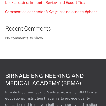
Luckia kasino: In-depth Review and Expert Tips
Comment se connecter à Kyngs casino sans téléphone
Recent Comments
No comments to show.
BIRNALE ENGINEERING AND
MEDICAL ACADEMY (BEMA)
Birnale Engineering and Medical Academy (BEMA) is an
educational institution that aims to provide quality
education and training in both engineering and medical