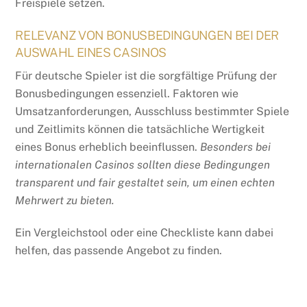
Freispiele setzen.
RELEVANZ VON BONUSBEDINGUNGEN BEI DER
AUSWAHL EINES CASINOS
Für deutsche Spieler ist die sorgfältige Prüfung der
Bonusbedingungen essenziell. Faktoren wie
Umsatzanforderungen, Ausschluss bestimmter Spiele
und Zeitlimits können die tatsächliche Wertigkeit
eines Bonus erheblich beeinflussen.
Besonders bei
internationalen Casinos sollten diese Bedingungen
transparent und fair gestaltet sein, um einen echten
Mehrwert zu bieten.
Ein Vergleichstool oder eine Checkliste kann dabei
helfen, das passende Angebot zu finden.