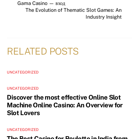
Gama Casino — вход
The Evolution of Thematic Slot Games: An
Industry Insight
RELATED POSTS
UNCATEGORIZED
UNCATEGORIZED
Discover the most effective Online Slot
Machine Online Casino: An Overview for
Slot Lovers
UNCATEGORIZED
The Best Casino for Roulette in India from