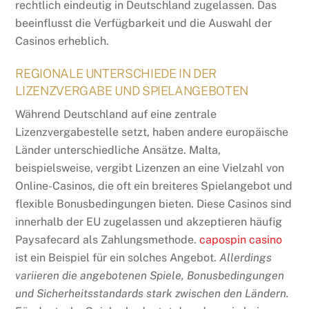
rechtlich eindeutig in Deutschland zugelassen. Das
beeinflusst die Verfügbarkeit und die Auswahl der
Casinos erheblich.
REGIONALE UNTERSCHIEDE IN DER
LIZENZVERGABE UND SPIELANGEBOTEN
Während Deutschland auf eine zentrale
Lizenzvergabestelle setzt, haben andere europäische
Länder unterschiedliche Ansätze. Malta,
beispielsweise, vergibt Lizenzen an eine Vielzahl von
Online-Casinos, die oft ein breiteres Spielangebot und
flexible Bonusbedingungen bieten. Diese Casinos sind
innerhalb der EU zugelassen und akzeptieren häufig
Paysafecard als Zahlungsmethode.
capospin casino
ist ein Beispiel für ein solches Angebot.
Allerdings
variieren die angebotenen Spiele, Bonusbedingungen
und Sicherheitsstandards stark zwischen den Ländern.