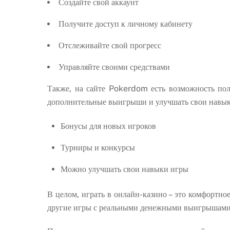
Создайте свой аккаунт
Получите доступ к личному кабинету
Отслеживайте свой прогресс
Управляйте своими средствами
Также, на сайте Pokerdom есть возможность пол
дополнительные выигрыши и улучшать свои навык
Бонусы для новых игроков
Турниры и конкурсы
Можно улучшать свои навыки игры
В целом, играть в онлайн-казино – это комфортное
другие игры с реальными денежными выигрышами