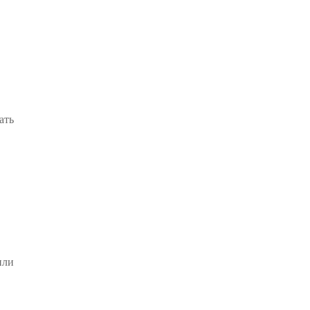
ать
или