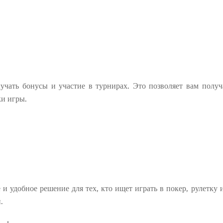
учать бонусы и участие в турнирах. Это позволяет вам получ
и игры.
 и удобное решение для тех, кто ищет играть в покер, рулетку 
.