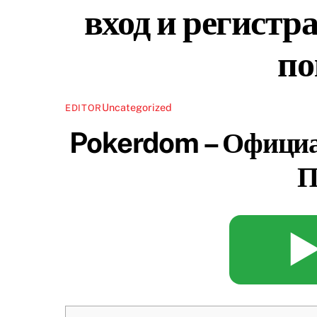
вход и регистр
по
Uncategorized
EDITOR
Pokerdom – Официа
П
▶