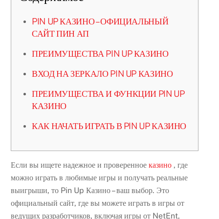
PIN UP КАЗИНО – ОФИЦИАЛЬНЫЙ
САЙТ ПИН АП
ПРЕИМУЩЕСТВА PIN UP КАЗИНО
ВХОД НА ЗЕРКАЛО PIN UP КАЗИНО
ПРЕИМУЩЕСТВА И ФУНКЦИИ PIN UP
КАЗИНО
КАК НАЧАТЬ ИГРАТЬ В PIN UP КАЗИНО
Если вы ищете надежное и проверенное
казино
, где
можно играть в любимые игры и получать реальные
выигрыши, то Pin Up Казино – ваш выбор. Это
официальный сайт, где вы можете играть в игры от
ведущих разработчиков, включая игры от NetEnt,