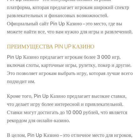
платформа, которая предлагает игрокам широкий спектр
развлекательных и финансовых возможностей.
Официальный сайт Pin Up Казино – это место, где вы
можете найти все, что вам нужно для игры и развлечений.
ПРЕИМУЩЕСТВА PIN UP КАЗИНО
Pin Up Казино предлагает игрокам более 3 000 игр,
включая слоты, карточные игры, рулетку, покер и другие.
Это позволяет игрокам выбрать игру, которая лучше всего
подходит им.
Кроме того, Pin Up Казино предлагает высокие ставки,
что делает игру более интересной и привлекательной.
Ставки могут достигать до 10 000 рублей, что является
рекордом для онлайн-казино.
В целом, Pin Up Казино – это отличное место для игроков,