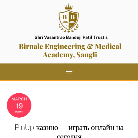
Skip
to
content
Shri Vasantrao Banduji Patil Trust’s
Birnale Engineering & Medical
Academy, Sangli
Menu
MARCH
19
2025
PinUp казино —играть онлайн на
сегодня