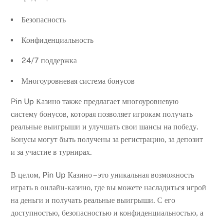
Безопасность
Конфиденциальность
24/7 поддержка
Многоуровневая система бонусов
Pin Up Казино также предлагает многоуровневую
систему бонусов, которая позволяет игрокам получать
реальные выигрыши и улучшать свои шансы на победу.
Бонусы могут быть получены за регистрацию, за депозит
и за участие в турнирах.
В целом, Pin Up Казино – это уникальная возможность
играть в онлайн-казино, где вы можете насладиться игрой
на деньги и получать реальные выигрыши. С его
доступностью, безопасностью и конфиденциальностью, а