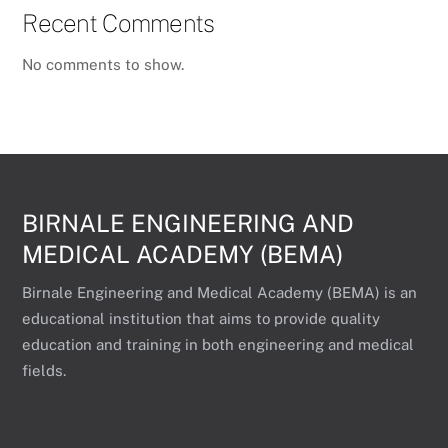
Recent Comments
No comments to show.
BIRNALE ENGINEERING AND
MEDICAL ACADEMY (BEMA)
Birnale Engineering and Medical Academy (BEMA) is an
educational institution that aims to provide quality
education and training in both engineering and medical
fields.