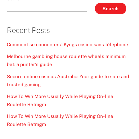
Search
Recent Posts
Comment se connecter à Kyngs casino sans téléphone
Melbourne gambling house roulette wheels minimum
bet: a punter’s guide
Secure online casinos Australia: Your guide to safe and
trusted gaming
How To Win More Usually While Playing On-line
Roulette Betmgm
How To Win More Usually While Playing On-line
Roulette Betmgm