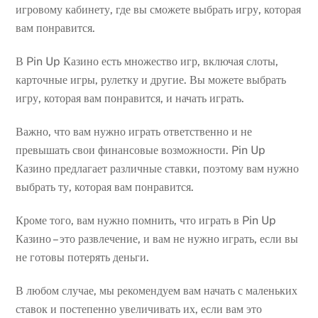
игровому кабинету, где вы сможете выбрать игру, которая
вам понравится.
В Pin Up Казино есть множество игр, включая слоты,
карточные игры, рулетку и другие. Вы можете выбрать
игру, которая вам понравится, и начать играть.
Важно, что вам нужно играть ответственно и не
превышать свои финансовые возможности. Pin Up
Казино предлагает различные ставки, поэтому вам нужно
выбрать ту, которая вам понравится.
Кроме того, вам нужно помнить, что играть в Pin Up
Казино – это развлечение, и вам не нужно играть, если вы
не готовы потерять деньги.
В любом случае, мы рекомендуем вам начать с маленьких
ставок и постепенно увеличивать их, если вам это