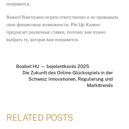
понравится.
Важно! Вам нужно играть ответственно и не превышать
свои финансовые возможности. Pin Up Казино
предлагает различные ставки, поэтому вам нужно
выбрать ту, которая вам понравится.
Boabet HU — bejelentkezés 2025
Die Zukunft des Online-Glücksspiels in der
Schweiz: Innovationen, Regulierung und
Markttrends
RELATED POSTS