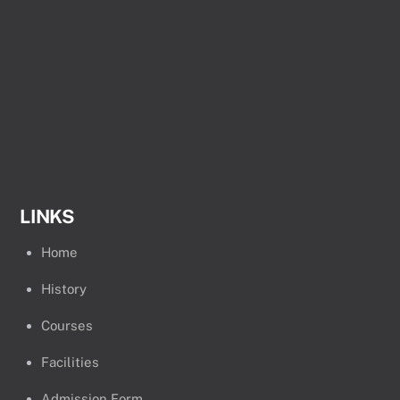
LINKS
Home
History
Courses
Facilities
Admission Form