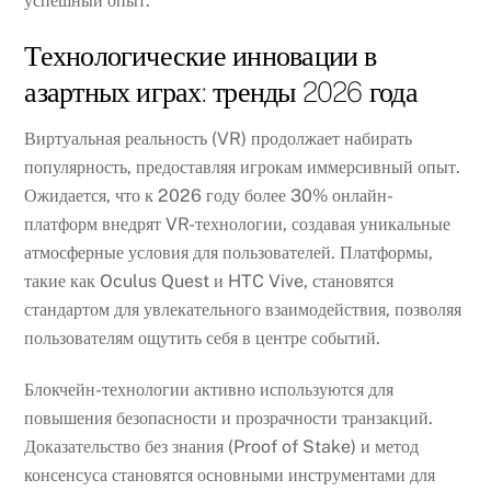
успешный опыт.
Технологические инновации в
азартных играх: тренды 2026 года
Виртуальная реальность (VR) продолжает набирать
популярность, предоставляя игрокам иммерсивный опыт.
Ожидается, что к 2026 году более 30% онлайн-
платформ внедрят VR-технологии, создавая уникальные
атмосферные условия для пользователей. Платформы,
такие как Oculus Quest и HTC Vive, становятся
стандартом для увлекательного взаимодействия, позволяя
пользователям ощутить себя в центре событий.
Блокчейн-технологии активно используются для
повышения безопасности и прозрачности транзакций.
Доказательство без знания (Proof of Stake) и метод
консенсуса становятся основными инструментами для