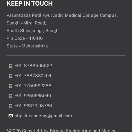
KEEP IN TOUCH
Vasantdada Patil Ayurvedic Medical College Campus,
Sangli – Miraj Road,
South Shivajinagr, Sangli
Pin Code – 416416
State – Maharashtra
+91- 8788595522
+91- 7887830404
+91- 7756892288
+91- 9359665040
+91- 96370 98766
abpsiitacademy@gmail.com
©2025 Copyright by Birnale Engineering and Medical