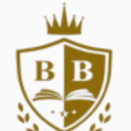
Skip
to
content