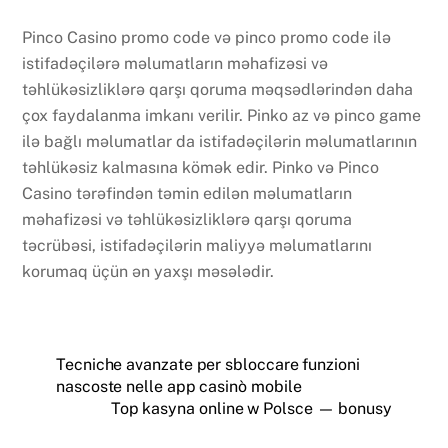
Pinco Casino promo code və pinco promo code ilə
istifadəçilərə məlumatların məhafizəsi və
təhlükəsizliklərə qarşı qoruma məqsədlərindən daha
çox faydalanma imkanı verilir. Pinko az və pinco game
ilə bağlı məlumatlar da istifadəçilərin məlumatlarının
təhlükəsiz kalmasına kömək edir. Pinko və Pinco
Casino tərəfindən təmin edilən məlumatların
məhafizəsi və təhlükəsizliklərə qarşı qoruma
təcrübəsi, istifadəçilərin maliyyə məlumatlarını
korumaq üçün ən yaxşı məsələdir.
Tecniche avanzate per sbloccare funzioni
nascoste nelle app casinò mobile
Top kasyna online w Polsce — bonusy