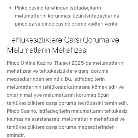
Pinko casino tərəfindən istifadəçilərin
məlumatlarını korunması üçün istifadəçilərinə
pinco az və pinco casino promo kodları verilir.
Təhlükəsizliklərə Qarşı Qoruma və
Məlumatların Məhafizəsi
Pinco Online Kazino (Пинко) 2025-da məlumatların
məhafizəsi və təhlükəsizliklərə qarşı qoruma
məqsədlərindən əmindir. Bu, istifadəçilərin
məlumatlarının təhlükəsiz kalmasına kömək edir və
onların maliyyə məlumatlarını korumaq üçün
təhlükəsizliklərə qarşı qoruma təcrübəsini təmin edir.
Pinco Casino, istifadəçilərin məlumatlarını təhlükəsiz
kalmasına əsaslanaraq, məlumatların məhafizəsi və
təhlükəsizliklərə qarşı qoruma məqsədlərindən
əmindir.