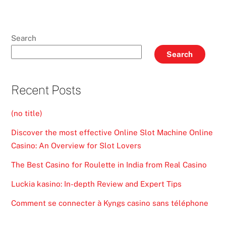
Search
Search
Recent Posts
(no title)
Discover the most effective Online Slot Machine Online
Casino: An Overview for Slot Lovers
The Best Casino for Roulette in India from Real Casino
Luckia kasino: In-depth Review and Expert Tips
Comment se connecter à Kyngs casino sans téléphone