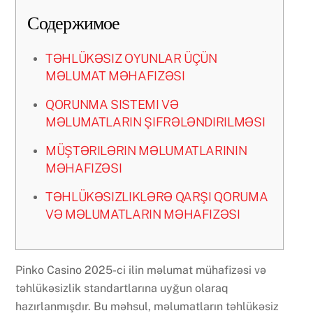
Содержимое
TƏHLÜKƏSIZ OYUNLAR ÜÇÜN
MƏLUMAT MƏHAFIZƏSI
QORUNMA SISTEMI VƏ
MƏLUMATLARIN ŞIFRƏLƏNDIRILMƏSI
MÜŞTƏRILƏRIN MƏLUMATLARININ
MƏHAFIZƏSI
TƏHLÜKƏSIZLIKLƏRƏ QARŞI QORUMA
VƏ MƏLUMATLARIN MƏHAFIZƏSI
Pinko Casino 2025-ci ilin məlumat mühafizəsi və
təhlükəsizlik standartlarına uyğun olaraq
hazırlanmışdır. Bu məhsul, məlumatların təhlükəsiz