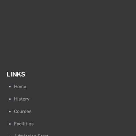
LINKS
Home
History
Courses
Facilities