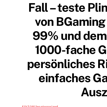
Fall – teste Pl
von BGaming 
99% und dem P
1000-fache G
persönliches R
einfaches G
Ausz
Uncategorized
EDITOR