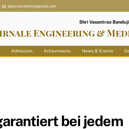
abpsiitacademy@gmail.com
Shri Vasantrao Banduji 
irnale Engineering & Med
s
Admission
Acheviments
News & Events
Ga
arantiert bei jedem