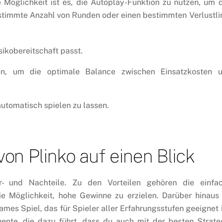
 Möglichkeit ist es, die Autoplay-Funktion zu nutzen, um 
estimmte Anzahl von Runden oder einen bestimmten Verlustli
sikobereitschaft passt.
en, um die optimale Balance zwischen Einsatzkosten 
utomatisch spielen zu lassen.
von Plinko auf einen Blick
- und Nachteile. Zu den Vorteilen gehören die einfa
 Möglichkeit, hohe Gewinne zu erzielen. Darüber hinaus 
ames Spiel, das für Spieler aller Erfahrungsstufen geeignet i
nte, die dazu führt, dass du auch mit der besten Strate