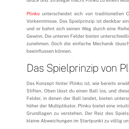
Glück und Strategie macht Plinko zu einem Must
Plinko
unterscheidet sich von traditionellen 
Vorkenntnisse. Das Spielprinzip ist denkbar ein
und er bahnt sich seinen Weg durch eine Reihe
Gewinn. Die unteren Felder bieten unterschiedli
zunehmen. Doch die einfache Mechanik täuscht 
beeinflussen können.
Das Spielprinzip von Pl
Das Konzept hinter Plinko ist, wie bereits erwäh
Stiften. Oben lässt du einen Ball los, und dies
Felder, in denen der Ball landet, bieten unters
höher der Multiplikator. Plinko bietet eine intu
Grundlagen zu verstehen. Der Reiz des Spiels 
kleine Abweichungen im Startpunkt zu völlig un