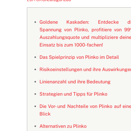
Goldene Kaskaden: Entdecke d
Spannung von Plinko, profitiere von 9
Auszahlungsquote und multipliziere dein
Einsatz bis zum 1000-fachen!
Das Spielprinzip von Plinko im Detail
Risikoeinstellungen und ihre Auswirkunge
Linienanzahl und ihre Bedeutung
Strategien und Tipps für Plinko
Die Vor- und Nachteile von Plinko auf ein
Blick
Alternativen zu Plinko