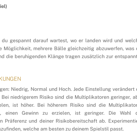
iel)
 du gespannt darauf wartest, wo er landen wird und welc
e Möglichkeit, mehrere Bälle gleichzeitig abzuwerfen, was 
und die beruhigenden Klänge tragen zusätzlich zur entspann
RKUNGEN
ngen: Niedrig, Normal und Hoch. Jede Einstellung verändert 
 Bei niedrigerem Risiko sind die Multiplikatoren geringer, a
elen, ist höher. Bei höherem Risiko sind die Multiplikato
it, einen Gewinn zu erzielen, ist geringer. Die Wahl 
en Präferenz und deiner Risikobereitschaft ab. Experimenti
zufinden, welche am besten zu deinem Spielstil passt.