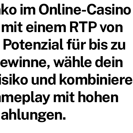
inko im Online-Casino
mit einem RTP von
otenzial für bis zu
ewinne, wähle dein
isiko und kombiniere
ameplay mit hohen
ahlungen.