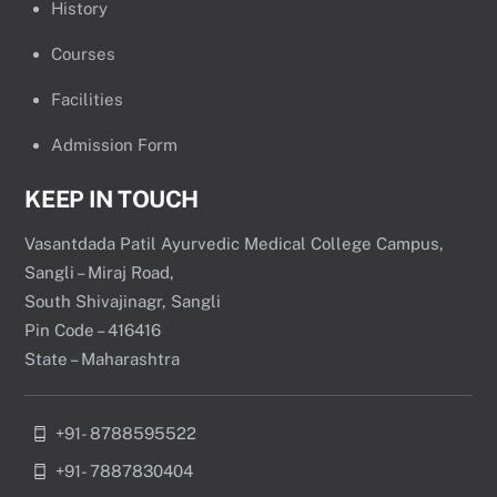
History
Courses
Facilities
Admission Form
KEEP IN TOUCH
Vasantdada Patil Ayurvedic Medical College Campus,
Sangli – Miraj Road,
South Shivajinagr, Sangli
Pin Code – 416416
State – Maharashtra
+91- 8788595522
+91- 7887830404