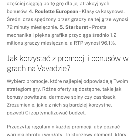
częściej sięgają po tę grę dla jej atrakcyjnych
bonusów.
4. Roulette European
– Klasyka kasynowa.
Średni czas spędzony przez graczy na tej grze wynosi
72 minuty miesięcznie.
5. Starburst
– Prosta
mechanika i piękna grafika przyciąga średnio 1,2
miliona graczy miesięcznie, a RTP wynosi 96,1%.
Jak korzystać z promocji i bonusów w
grach na Vavadzie?
Wybierz promocje, które najlepiej odpowiadają Twoim
strategiom gry. Różne oferty są dostępne, takie jak
bonusy powitalne, darmowe spiny czy cashback.
Zrozumienie, jakie z nich są bardziej korzystne,
pozwoli Ci zoptymalizować budżet.
Przeczytaj regulamin każdej promocji, aby poznać
warunki obrotu i wypłaty. To kluczowy element, który