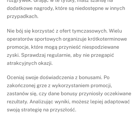
rozgrywek. Grając w te tytuły, masz szansę na
dodatkowe nagrody, które są niedostępne w innych
przypadkach.
Nie bój się korzystać z ofert tymczasowych. Wielu
operatorów sportowych organizuje krótkoterminowe
promocje, które mogą przynieść niespodziewane
zyski. Sprawdzaj regularnie, aby nie przegapić
atrakcyjnych okazji.
Oceniaj swoje doświadczenia z bonusami. Po
zakończonej grze z wykorzystaniem promocji,
zastanów się, czy dane bonusy przyniosły oczekiwane
rezultaty. Analizując wyniki, możesz lepiej adaptować
swoją strategię na przyszłość.