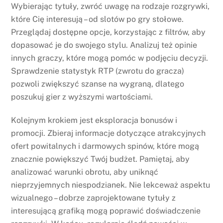
Wybierając tytuły, zwróć uwagę na rodzaje rozgrywki,
które Cię interesują – od slotów po gry stołowe.
Przeglądaj dostępne opcje, korzystając z filtrów, aby
dopasować je do swojego stylu. Analizuj też opinie
innych graczy, które mogą pomóc w podjęciu decyzji.
Sprawdzenie statystyk RTP (zwrotu do gracza)
pozwoli zwiększyć szanse na wygraną, dlatego
poszukuj gier z wyższymi wartościami.
Kolejnym krokiem jest eksploracja bonusów i
promocji. Zbieraj informacje dotyczące atrakcyjnych
ofert powitalnych i darmowych spinów, które mogą
znacznie powiększyć Twój budżet. Pamiętaj, aby
analizować warunki obrotu, aby uniknąć
nieprzyjemnych niespodzianek. Nie lekceważ aspektu
wizualnego – dobrze zaprojektowane tytuły z
interesującą grafiką mogą poprawić doświadczenie